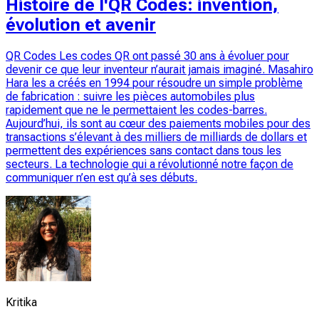
Histoire de l'QR Codes: invention,
évolution et avenir
QR Codes Les codes QR ont passé 30 ans à évoluer pour
devenir ce que leur inventeur n’aurait jamais imaginé. Masahiro
Hara les a créés en 1994 pour résoudre un simple problème
de fabrication : suivre les pièces automobiles plus
rapidement que ne le permettaient les codes-barres.
Aujourd’hui, ils sont au cœur des paiements mobiles pour des
transactions s’élevant à des milliers de milliards de dollars et
permettent des expériences sans contact dans tous les
secteurs. La technologie qui a révolutionné notre façon de
communiquer n’en est qu’à ses débuts.
Kritika