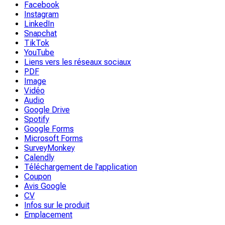
Facebook
Instagram
LinkedIn
Snapchat
TikTok
YouTube
Liens vers les réseaux sociaux
PDF
Image
Vidéo
Audio
Google Drive
Spotify
Google Forms
Microsoft Forms
SurveyMonkey
Calendly
Téléchargement de l'application
Coupon
Avis Google
CV
Infos sur le produit
Emplacement