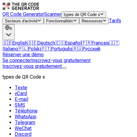
QR Code Generator
Scanner
types de QR Code s
Tarifs
Secteurs d'activité
Fonctionnalités
Ressources
fr
🇬🇧
English
🇩🇪
Deutsch
🇪🇸
Español
🇫🇷
Français
🇮🇹
Italiano
🇵🇱
Polski
🇵🇹
Português
🇷🇺
Русский
Réserver une démo
Se connecter
Inscrivez-vous gratuitement
Inscrivez-vous gratuitement
types de QR Code s
Texte
vCard
E-mail
SMS
Téléphone
WhatsApp
Telegram
WeChat
Discord