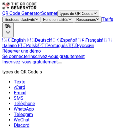
QR Code Generator
Scanner
types de QR Code s
Tarifs
Secteurs d'activité
Fonctionnalités
Ressources
fr
🇬🇧
English
🇩🇪
Deutsch
🇪🇸
Español
🇫🇷
Français
🇮🇹
Italiano
🇵🇱
Polski
🇵🇹
Português
🇷🇺
Русский
Réserver une démo
Se connecter
Inscrivez-vous gratuitement
Inscrivez-vous gratuitement
types de QR Code s
Texte
vCard
E-mail
SMS
Téléphone
WhatsApp
Telegram
WeChat
Discord