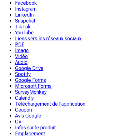
Facebook
Instagram
LinkedIn
Snapchat
TikTok
YouTube
Liens vers les réseaux sociaux
PDF
Image
Vidéo
Audio
Google Drive
Spotify
Google Forms
Microsoft Forms
SurveyMonkey
Calendly
Téléchargement de l'application
Coupon
Avis Google
CV
Infos sur le produit
Emplacement