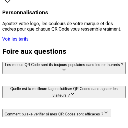
Personnalisations
Ajoutez votre logo, les couleurs de votre marque et des
cadres pour que chaque QR Code vous ressemble vraiment.
Voir les tarifs
Foire aux questions
Les menus QR Code sont-ils toujours populaires dans les restaurants ?
Oui, les menus QR Code sont toujours très prisés dans
Quelle est la meilleure façon d'utiliser QR Codes sans agacer les
les restaurants, car les clients s'attendent désormais à
visiteurs ?
bénéficier d'un confort numérique, et nombreux sont
ceux qui les préfèrent pour consulter les tarifs
actualisés, les informations sur les allergies et
La meilleure façon d'utiliser QR Codes sans frustrer les
bénéficier d'un service plus rapide. Ils sont devenus un
Comment puis-je vérifier si mes QR Codes sont efficaces ?
clients est de placer les codes QR à des endroits où
élément incontournable de la restauration moderne, en
leur lecture s'impose naturellement, comme sur des
particulier pour les restaurants qui mettent fréquemment
chevalets de table, des tickets de caisse ou des