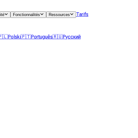
Tarifs
ité
Fonctionnalités
Ressources
🇵🇱
Polski
🇵🇹
Português
🇷🇺
Русский