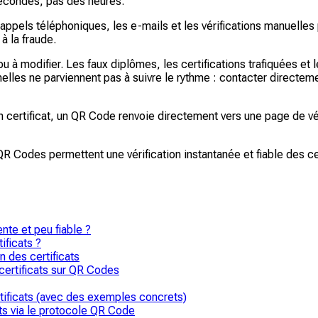
 secondes, pas des heures.
appels téléphoniques, les e-mails et les vérifications manuelles p
 à la fraude.
r ou à modifier. Les faux diplômes, les certifications trafiquées e
nnelles ne parviennent pas à suivre le rythme : contacter direct
un certificat, un QR Code renvoie directement vers une page de vé
Codes permettent une vérification instantanée et fiable des cert
ente et peu fiable ?
ificats ?
 des certificats
certificats sur QR Codes
tificats (avec des exemples concrets)
ats via le protocole QR Code