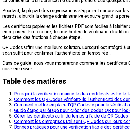
La vérification d'un certificat ne devrait prendre que quelques
Pourtant, la plupart des organisations s'appuient encore sur les 
retards, alourdit la charge administrative et ouvre grand la porte
Les certificats papier et les fichiers PDF sont faciles à falsifie
entreprises. Pire encore, les méthodes de vérification traditio
tiers crée des frictions à chaque étape.
QR Codes Offrir une meilleure solution. Lorsqu’il est intégré à 
scan suffit pour confirmer l’authenticité en temps réel.
Dans ce guide, nous vous montrerons comment les certificats QR 
mise en œuvre.
Table des matières
Pourquoi la vérification manuelle des certificats est-elle l
Comment les QR Codes vérifient-ils l'authenticité des cert
Comment mettre en place l'QR Codes e pour la vérification
Guide étape par étape pour créer des codes QR pour les 
Gérer les certificats au fil du temps à l'aide de QR Codes
Comment les entreprises utilisent QR Codes sur leurs cer
Bonnes pratiques pour une vérification fiable des certific