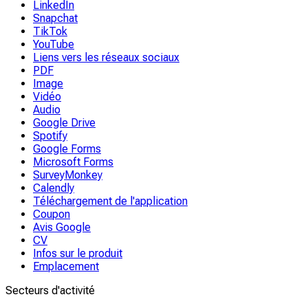
LinkedIn
Snapchat
TikTok
YouTube
Liens vers les réseaux sociaux
PDF
Image
Vidéo
Audio
Google Drive
Spotify
Google Forms
Microsoft Forms
SurveyMonkey
Calendly
Téléchargement de l'application
Coupon
Avis Google
CV
Infos sur le produit
Emplacement
Secteurs d'activité