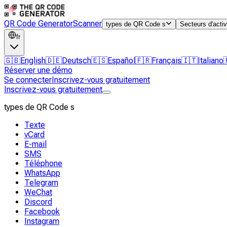
QR Code Generator
Scanner
types de QR Code s
Secteurs d'activ
fr
🇬🇧
English
🇩🇪
Deutsch
🇪🇸
Español
🇫🇷
Français
🇮🇹
Italiano
Réserver une démo
Se connecter
Inscrivez-vous gratuitement
Inscrivez-vous gratuitement
types de QR Code s
Texte
vCard
E-mail
SMS
Téléphone
WhatsApp
Telegram
WeChat
Discord
Facebook
Instagram