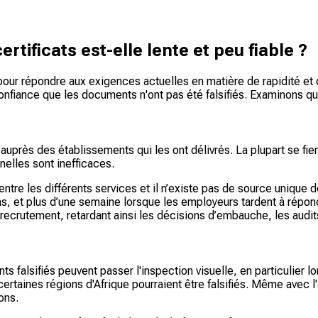
rtificats est-elle lente et peu fiable ?
ue pour répondre aux exigences actuelles en matière de rapidité et
confiance que les documents n'ont pas été falsifiés. Examinons qu
près des établissements qui les ont délivrés. La plupart se fient
nelles sont inefficaces.
tre les différents services et il n’existe pas de source unique d
 cas, et plus d’une semaine lorsque les employeurs tardent à rép
 recrutement, retardant ainsi les décisions d’embauche, les audits 
 falsifiés peuvent passer l'inspection visuelle, en particulier 
certaines régions d'Afrique pourraient être falsifiés. Même avec 
ons.