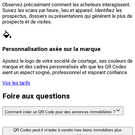
Observez précisément comment les acheteurs interagissent.
Suivez les scans par heure, lieu et appareil. Identifiez les
prospectus, dossiers ou présentations qui génèrent le plus de
prospects et de visites.
Personnalisation axée sur la marque
Ajoutez le logo de votre société de courtage, ses couleurs de
marque et des cadres personnalisés afin que les QR Codes
aient un aspect soigné, professionnel et inspirant confiance.
Voir les tarifs
Foire aux questions
Comment créer un QR Code pour des annonces immobilières ?
Vous pouvez créer un QR Code sur The QR Code
QR Codes peut-il m'aider à vendre mes biens immobiliers plus
Generator. Il vous suffit de coller le lien vers votre bien