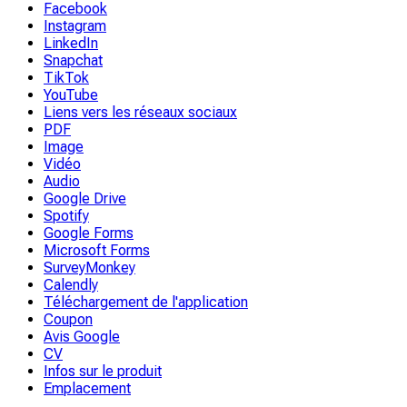
Facebook
Instagram
LinkedIn
Snapchat
TikTok
YouTube
Liens vers les réseaux sociaux
PDF
Image
Vidéo
Audio
Google Drive
Spotify
Google Forms
Microsoft Forms
SurveyMonkey
Calendly
Téléchargement de l'application
Coupon
Avis Google
CV
Infos sur le produit
Emplacement