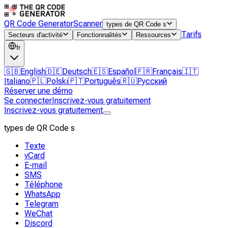
QR Code Generator
Scanner
types de QR Code s
Tarifs
Secteurs d'activité
Fonctionnalités
Ressources
fr
🇬🇧
English
🇩🇪
Deutsch
🇪🇸
Español
🇫🇷
Français
🇮🇹
Italiano
🇵🇱
Polski
🇵🇹
Português
🇷🇺
Русский
Réserver une démo
Se connecter
Inscrivez-vous gratuitement
Inscrivez-vous gratuitement
types de QR Code s
Texte
vCard
E-mail
SMS
Téléphone
WhatsApp
Telegram
WeChat
Discord