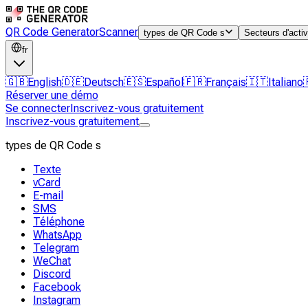
QR Code Generator
Scanner
types de QR Code s
Secteurs d'activ
fr
🇬🇧
English
🇩🇪
Deutsch
🇪🇸
Español
🇫🇷
Français
🇮🇹
Italiano
Réserver une démo
Se connecter
Inscrivez-vous gratuitement
Inscrivez-vous gratuitement
types de QR Code s
Texte
vCard
E-mail
SMS
Téléphone
WhatsApp
Telegram
WeChat
Discord
Facebook
Instagram