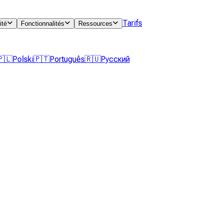
Tarifs
ité
Fonctionnalités
Ressources
🇵🇱
Polski
🇵🇹
Português
🇷🇺
Русский