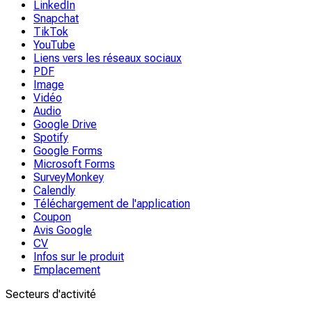
LinkedIn
Snapchat
TikTok
YouTube
Liens vers les réseaux sociaux
PDF
Image
Vidéo
Audio
Google Drive
Spotify
Google Forms
Microsoft Forms
SurveyMonkey
Calendly
Téléchargement de l'application
Coupon
Avis Google
CV
Infos sur le produit
Emplacement
Secteurs d'activité