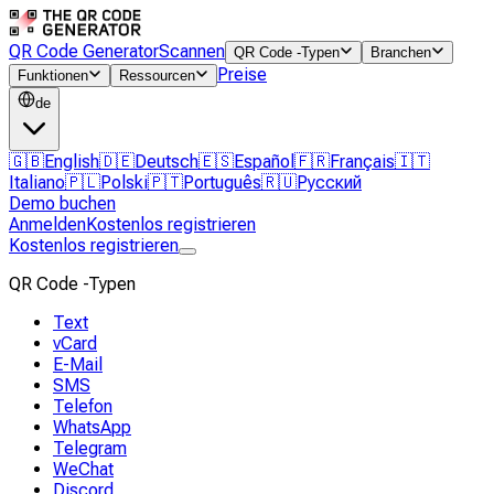
QR Code Generator
Scannen
QR Code -Typen
Branchen
Preise
Funktionen
Ressourcen
de
🇬🇧
English
🇩🇪
Deutsch
🇪🇸
Español
🇫🇷
Français
🇮🇹
Italiano
🇵🇱
Polski
🇵🇹
Português
🇷🇺
Русский
Demo buchen
Anmelden
Kostenlos registrieren
Kostenlos registrieren
QR Code -Typen
Text
vCard
E-Mail
SMS
Telefon
WhatsApp
Telegram
WeChat
Discord