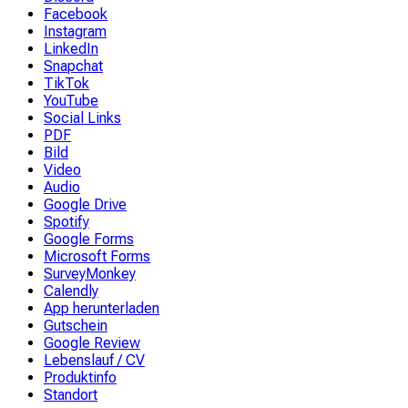
Facebook
Instagram
LinkedIn
Snapchat
TikTok
YouTube
Social Links
PDF
Bild
Video
Audio
Google Drive
Spotify
Google Forms
Microsoft Forms
SurveyMonkey
Calendly
App herunterladen
Gutschein
Google Review
Lebenslauf / CV
Produktinfo
Standort