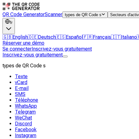
QR Code Generator
Scanner
types de QR Code s
Secteurs d'activ
fr
🇬🇧
English
🇩🇪
Deutsch
🇪🇸
Español
🇫🇷
Français
🇮🇹
Italiano
Réserver une démo
Se connecter
Inscrivez-vous gratuitement
Inscrivez-vous gratuitement
types de QR Code s
Texte
vCard
E-mail
SMS
Téléphone
WhatsApp
Telegram
WeChat
Discord
Facebook
Instagram