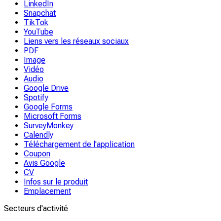
LinkedIn
Snapchat
TikTok
YouTube
Liens vers les réseaux sociaux
PDF
Image
Vidéo
Audio
Google Drive
Spotify
Google Forms
Microsoft Forms
SurveyMonkey
Calendly
Téléchargement de l'application
Coupon
Avis Google
CV
Infos sur le produit
Emplacement
Secteurs d'activité