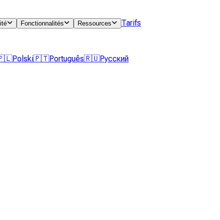
Tarifs
ité
Fonctionnalités
Ressources
🇵🇱
Polski
🇵🇹
Português
🇷🇺
Русский