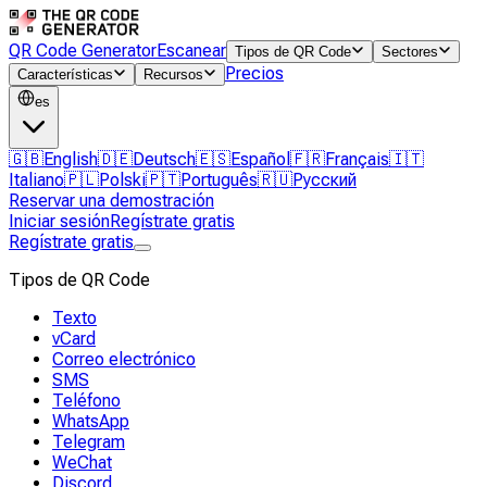
QR Code Generator
Escanear
Tipos de QR Code
Sectores
Precios
Características
Recursos
es
🇬🇧
English
🇩🇪
Deutsch
🇪🇸
Español
🇫🇷
Français
🇮🇹
Italiano
🇵🇱
Polski
🇵🇹
Português
🇷🇺
Русский
Reservar una demostración
Iniciar sesión
Regístrate gratis
Regístrate gratis
Tipos de QR Code
Texto
vCard
Correo electrónico
SMS
Teléfono
WhatsApp
Telegram
WeChat
Discord