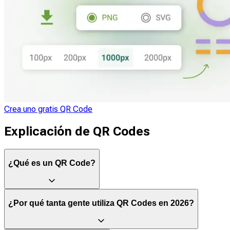
Crea uno gratis QR Code
Explicación de QR Codes
¿Qué es un QR Code?
Un QR Code es un código de barras bidimensional que
¿Por qué tanta gente utiliza QR Codes en 2026?
almacena información, como direcciones URL, datos de
contacto, datos de pago o texto, en una cuadrícula de