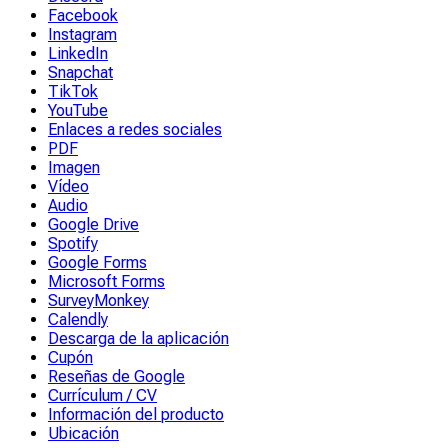
Facebook
Instagram
LinkedIn
Snapchat
TikTok
YouTube
Enlaces a redes sociales
PDF
Imagen
Vídeo
Audio
Google Drive
Spotify
Google Forms
Microsoft Forms
SurveyMonkey
Calendly
Descarga de la aplicación
Cupón
Reseñas de Google
Currículum / CV
Información del producto
Ubicación