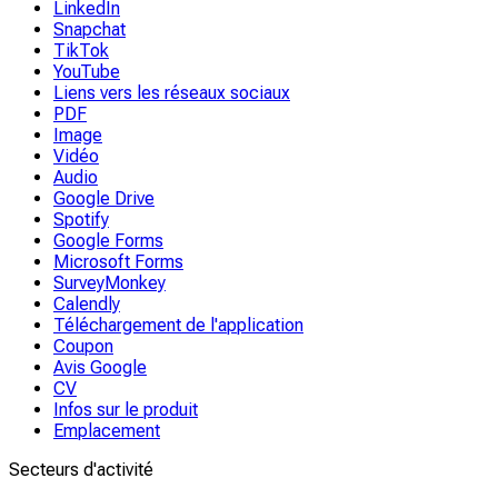
LinkedIn
Snapchat
TikTok
YouTube
Liens vers les réseaux sociaux
PDF
Image
Vidéo
Audio
Google Drive
Spotify
Google Forms
Microsoft Forms
SurveyMonkey
Calendly
Téléchargement de l'application
Coupon
Avis Google
CV
Infos sur le produit
Emplacement
Secteurs d'activité