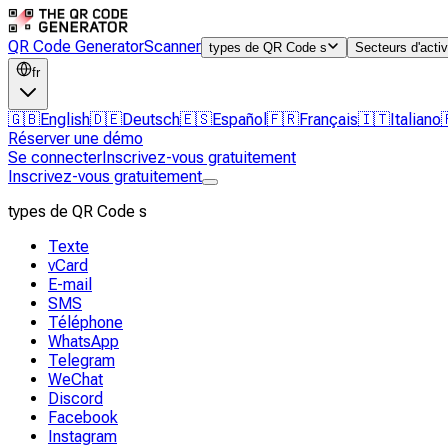
QR Code Generator
Scanner
types de QR Code s
Secteurs d'activ
fr
🇬🇧
English
🇩🇪
Deutsch
🇪🇸
Español
🇫🇷
Français
🇮🇹
Italiano
Réserver une démo
Se connecter
Inscrivez-vous gratuitement
Inscrivez-vous gratuitement
types de QR Code s
Texte
vCard
E-mail
SMS
Téléphone
WhatsApp
Telegram
WeChat
Discord
Facebook
Instagram