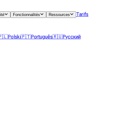
Tarifs
ité
Fonctionnalités
Ressources
🇵🇱
Polski
🇵🇹
Português
🇷🇺
Русский