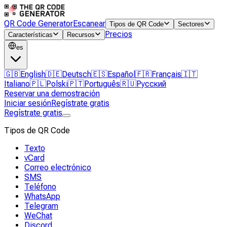
QR Code Generator
Escanear
Tipos de QR Code
Sectores
Precios
Características
Recursos
es
🇬🇧
English
🇩🇪
Deutsch
🇪🇸
Español
🇫🇷
Français
🇮🇹
Italiano
🇵🇱
Polski
🇵🇹
Português
🇷🇺
Русский
Reservar una demostración
Iniciar sesión
Regístrate gratis
Regístrate gratis
Tipos de QR Code
Texto
vCard
Correo electrónico
SMS
Teléfono
WhatsApp
Telegram
WeChat
Discord