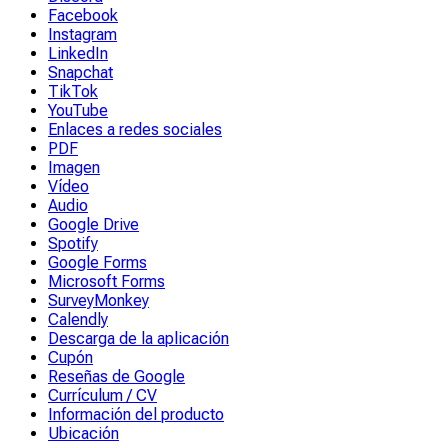
Facebook
Instagram
LinkedIn
Snapchat
TikTok
YouTube
Enlaces a redes sociales
PDF
Imagen
Vídeo
Audio
Google Drive
Spotify
Google Forms
Microsoft Forms
SurveyMonkey
Calendly
Descarga de la aplicación
Cupón
Reseñas de Google
Currículum / CV
Información del producto
Ubicación