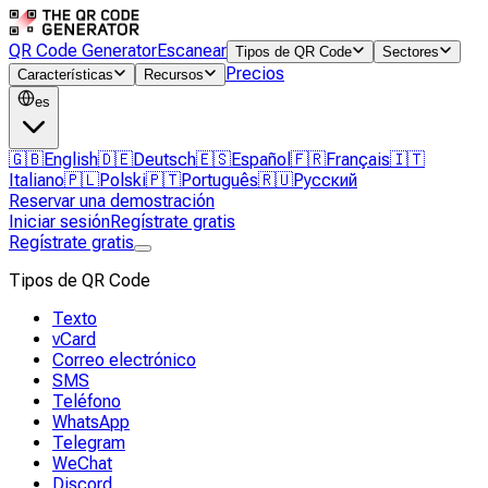
QR Code Generator
Escanear
Tipos de QR Code
Sectores
Precios
Características
Recursos
es
🇬🇧
English
🇩🇪
Deutsch
🇪🇸
Español
🇫🇷
Français
🇮🇹
Italiano
🇵🇱
Polski
🇵🇹
Português
🇷🇺
Русский
Reservar una demostración
Iniciar sesión
Regístrate gratis
Regístrate gratis
Tipos de QR Code
Texto
vCard
Correo electrónico
SMS
Teléfono
WhatsApp
Telegram
WeChat
Discord