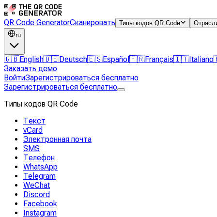
QR Code Generator
Сканировать
Типы кодов QR Code
Отрасл
ru
🇬🇧
English
🇩🇪
Deutsch
🇪🇸
Español
🇫🇷
Français
🇮🇹
Italiano
Заказать демо
Войти
Зарегистрироваться бесплатно
Зарегистрироваться бесплатно
Типы кодов QR Code
Текст
vCard
Электронная почта
SMS
Телефон
WhatsApp
Telegram
WeChat
Discord
Facebook
Instagram