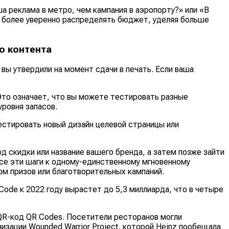
а реклама в метро, чем кампания в аэропорту?» или «В
м более уверенно распределять бюджет, уделяя больше
о контента
ы утвердили на момент сдачи в печать. Если ваша
Это означает, что вы можете тестировать разные
ровня запасов.
тестировать новый дизайн целевой страницы или
 скидки или название вашего бренда, а затем позже зайти
 все эти шаги к одному-единственному мгновенному
м призов или благотворительных кампаний.
Code к 2022 году вырастет до 5,3 миллиарда, что в четыре
а QR-код QR Codes. Посетители ресторанов могли
изации Wounded Warrior Project, которой Heinz пообещала