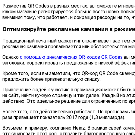
Разместив QR Codes в разных местах, вы сможете мгновен
каком магазине регистрируется больше всего новых польз
внимания тому, что работает, и сокращая расходы на то, ч
Оптимизируйте рекламные кампании в режим
Традиционный печатный маркетинг ограничивает вас тем с
рекламная кампания проваливается или обстоятельства м
Однако
с помощью динамических QR-кодов QR Codes
вы мо
заголовки, корректировать предложения с низкой эффектив
Кроме того, если вы заметили, что QR-код QR Code сканир
предложить более привлекательную скидку.
Привлечение людей к участию в промоакциях может быть о
на сайт, найти нужную страницу и так далее. Каждый из э
действию. Это идеальное решение для ограниченных по вр
Более того, это действительно работает. По прогнозам Jun
раза превышает показатель 2017 года (1,3 миллиарда).
Возьмем, к примеру, компанию Heinz. В рамках своей камп
отсканировать этот код, отправить благодарственную запи