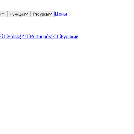
Цены
и
Функции
Ресурсы
🇵🇱
Polski
🇵🇹
Português
🇷🇺
Русский