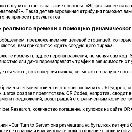
но получить ответы на такие вопросы: «Эффективнее ли наш
ователей?». Такая детализированная атрибуция поможет ва
то не приносит результатов.
е реального времени с помощью динамическог
ообщением, предложением или целевой страницей, которые в
еняются, вам приходится ждать следующего тиража.
жете изменять адрес перенаправления, не меняя сам код. 
ностью или даже перенаправлять трафик в зависимости от у
уется часто, но конверсия низкая, вы можете сразу же про
бременительным: клиенты должны запомнить URL-адрес, код
тих шагов создает препятствие. QR Codes, напротив, сводит
емени предложений, розыгрышей с ограниченным количество
iper Research, количество погашенных купонов на сайте QR 
ании «Our Turn to Serve» она размещала на бутылках кетчуп
ску ветеранам и инициировать пожертвование в пользу орган