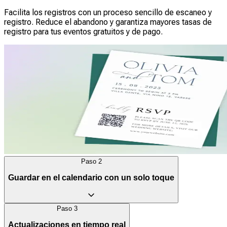
Facilita los registros con un proceso sencillo de escaneo y
registro. Reduce el abandono y garantiza mayores tasas de
registro para tus eventos gratuitos y de pago.
Paso
2
Guardar en el calendario con un solo toque
Paso
3
Ayuda a tus asistentes a organizarse y a reducir las ausencias.
Actualizaciones en tiempo real
La herramienta QR Code les permite añadir eventos a Google