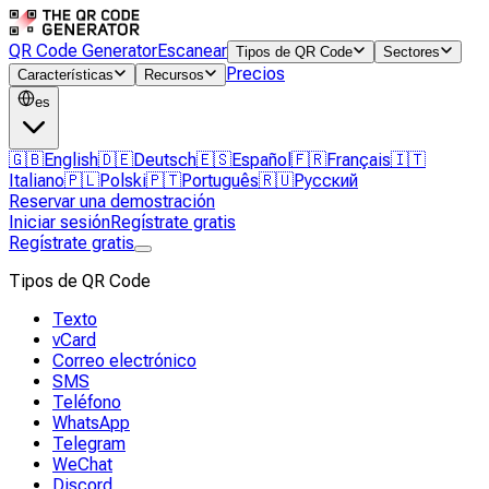
QR Code Generator
Escanear
Tipos de QR Code
Sectores
Precios
Características
Recursos
es
🇬🇧
English
🇩🇪
Deutsch
🇪🇸
Español
🇫🇷
Français
🇮🇹
Italiano
🇵🇱
Polski
🇵🇹
Português
🇷🇺
Русский
Reservar una demostración
Iniciar sesión
Regístrate gratis
Regístrate gratis
Tipos de QR Code
Texto
vCard
Correo electrónico
SMS
Teléfono
WhatsApp
Telegram
WeChat
Discord