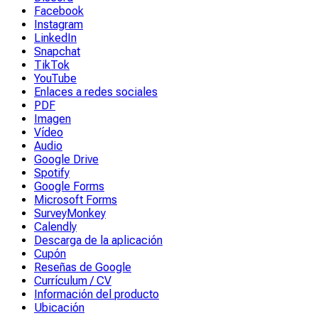
Facebook
Instagram
LinkedIn
Snapchat
TikTok
YouTube
Enlaces a redes sociales
PDF
Imagen
Vídeo
Audio
Google Drive
Spotify
Google Forms
Microsoft Forms
SurveyMonkey
Calendly
Descarga de la aplicación
Cupón
Reseñas de Google
Currículum / CV
Información del producto
Ubicación