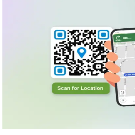
Las URL múltiples QR Codes permiten que, con un solo
escaneo, se muestren todas tus sucursales, lo que ayuda a
los visitantes a encontrar la más cercana sin esfuerzo.