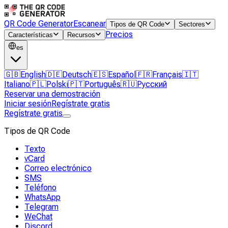
QR Code Generator
Escanear
Tipos de QR Code
Sectores
Precios
Características
Recursos
es
🇬🇧
English
🇩🇪
Deutsch
🇪🇸
Español
🇫🇷
Français
🇮🇹
Italiano
🇵🇱
Polski
🇵🇹
Português
🇷🇺
Русский
Reservar una demostración
Iniciar sesión
Regístrate gratis
Regístrate gratis
Tipos de QR Code
Texto
vCard
Correo electrónico
SMS
Teléfono
WhatsApp
Telegram
WeChat
Discord