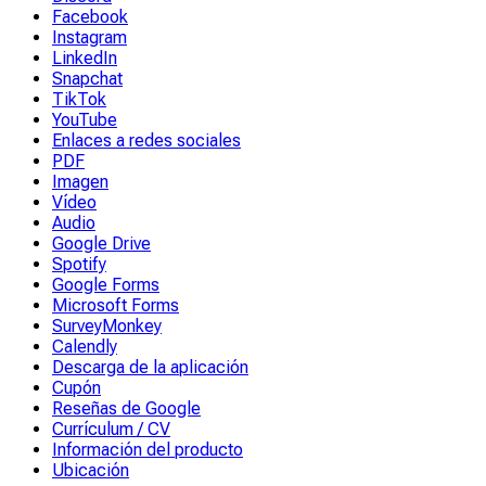
Facebook
Instagram
LinkedIn
Snapchat
TikTok
YouTube
Enlaces a redes sociales
PDF
Imagen
Vídeo
Audio
Google Drive
Spotify
Google Forms
Microsoft Forms
SurveyMonkey
Calendly
Descarga de la aplicación
Cupón
Reseñas de Google
Currículum / CV
Información del producto
Ubicación