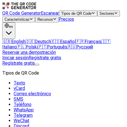
QR Code Generator
Escanear
Tipos de QR Code
Sectores
Precios
Características
Recursos
es
🇬🇧
English
🇩🇪
Deutsch
🇪🇸
Español
🇫🇷
Français
🇮🇹
Italiano
🇵🇱
Polski
🇵🇹
Português
🇷🇺
Русский
Reservar una demostración
Iniciar sesión
Regístrate gratis
Regístrate gratis
Tipos de QR Code
Texto
vCard
Correo electrónico
SMS
Teléfono
WhatsApp
Telegram
WeChat
Discord