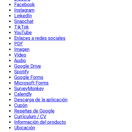
Facebook
Instagram
LinkedIn
Snapchat
TikTok
YouTube
Enlaces a redes sociales
PDF
Imagen
Vídeo
Audio
Google Drive
Spotify
Google Forms
Microsoft Forms
SurveyMonkey
Calendly
Descarga de la aplicación
Cupón
Reseñas de Google
Currículum / CV
Información del producto
Ubicación