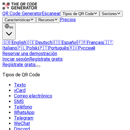
QR Code Generator
Escanear
Tipos de QR Code
Sectores
Precios
Características
Recursos
es
🇬🇧
English
🇩🇪
Deutsch
🇪🇸
Español
🇫🇷
Français
🇮🇹
Italiano
🇵🇱
Polski
🇵🇹
Português
🇷🇺
Русский
Reservar una demostración
Iniciar sesión
Regístrate gratis
Regístrate gratis
Tipos de QR Code
Texto
vCard
Correo electrónico
SMS
Teléfono
WhatsApp
Telegram
WeChat
Discord