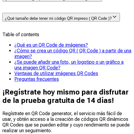
Code generatorte permiten crear una imagen QR Code
cualquier problema durante el escaneo.
de forma gratuita. Algunos de ellos son
The QR Code
Generator
y ME-QR.
Sí, un código QR ( QR Code ) puede redirigir a una
¿Qué tamaño debe tener mi código QR impreso ( QR Code )?
imagen. Esto se puede hacer creando una imagen en QR
Code o subiendo la imagen a la nube y copiando su
enlace para crear un código QR ( QR Code ) utilizando la
Table of contents
El tamaño depende de la distancia de escaneo. Una
URL.
buena regla general es
1 pulgada (2,5 cm) por cada
¿Qué es un QR Code de imágenes?
10 pulgadas (25 cm) de distancia de escaneo
. Para
¿Cómo se crea un código QR ( QR Code ) a partir de una
tarjetas de visita, suele bastar con un código de
1 x 1
imagen?
pulgada
QR code. Para carteles, se recomienda un
¿Se puede añadir una foto, un logotipo o un gráfico a
tamaño mínimo de
2 x 2 pulgadas
. Estas son algunas
una imagen QR Code?
prácticas recomendadas
importantes
para la impresión
Ventajas de utilizar imágenes QR Codes
en qr code
.
Preguntas frecuentes
¡Regístrate hoy mismo para disfrutar
de la prueba gratuita de 14 días!
Regístrate en QR Code generator, el servicio más fácil de
usar, y obtén acceso a la creación de códigos QR dinámicos
QR Codes que se pueden
editar
y
cuyo rendimiento se puede
realizar un seguimiento
.