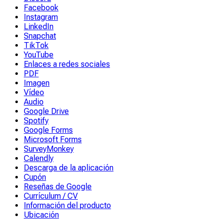
Facebook
Instagram
LinkedIn
Snapchat
TikTok
YouTube
Enlaces a redes sociales
PDF
Imagen
Vídeo
Audio
Google Drive
Spotify
Google Forms
Microsoft Forms
SurveyMonkey
Calendly
Descarga de la aplicación
Cupón
Reseñas de Google
Currículum / CV
Información del producto
Ubicación