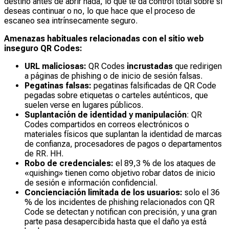
destino antes de abrir nada, lo que te da control total sobre si
deseas continuar o no, lo que hace que el proceso de
escaneo sea intrínsecamente seguro.
Amenazas habituales relacionadas con el sitio web
inseguro QR Codes:
URL maliciosas:
QR Codes
incrustadas
que redirigen
a páginas de phishing o de inicio de sesión falsas.
Pegatinas falsas:
pegatinas falsificadas de QR Code
pegadas sobre etiquetas o carteles auténticos, que
suelen verse en lugares públicos.
Suplantación de identidad y manipulación
: QR
Codes compartidos en correos electrónicos o
materiales físicos que suplantan la identidad de marcas
de confianza, procesadores de pagos o departamentos
de RR. HH.
Robo de credenciales:
el 89,3 % de los ataques de
«quishing» tienen como objetivo robar datos de inicio
de sesión e información confidencial.
Concienciación limitada de los usuarios:
solo el 36
% de los incidentes de phishing relacionados con QR
Code se detectan y notifican con precisión, y una gran
parte pasa desapercibida hasta que el daño ya está