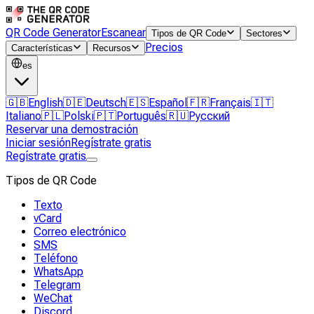
QR Code Generator
Escanear
Tipos de QR Code
Sectores
Precios
Características
Recursos
es
🇬🇧
English
🇩🇪
Deutsch
🇪🇸
Español
🇫🇷
Français
🇮🇹
Italiano
🇵🇱
Polski
🇵🇹
Português
🇷🇺
Русский
Reservar una demostración
Iniciar sesión
Regístrate gratis
Regístrate gratis
Tipos de QR Code
Texto
vCard
Correo electrónico
SMS
Teléfono
WhatsApp
Telegram
WeChat
Discord