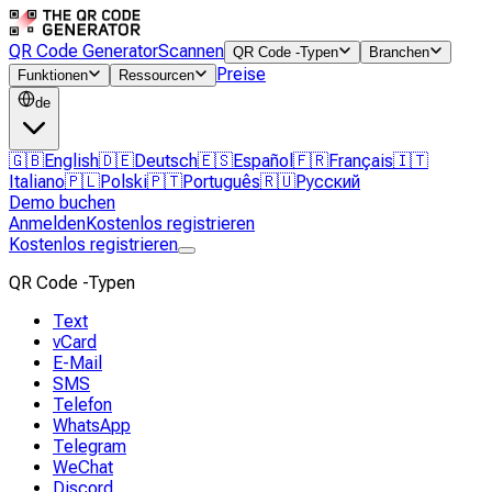
QR Code Generator
Scannen
QR Code -Typen
Branchen
Preise
Funktionen
Ressourcen
de
🇬🇧
English
🇩🇪
Deutsch
🇪🇸
Español
🇫🇷
Français
🇮🇹
Italiano
🇵🇱
Polski
🇵🇹
Português
🇷🇺
Русский
Demo buchen
Anmelden
Kostenlos registrieren
Kostenlos registrieren
QR Code -Typen
Text
vCard
E-Mail
SMS
Telefon
WhatsApp
Telegram
WeChat
Discord