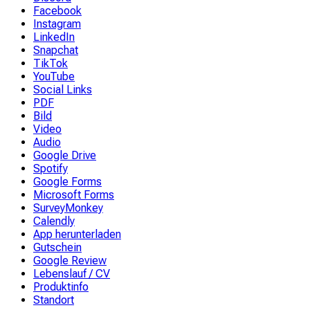
Facebook
Instagram
LinkedIn
Snapchat
TikTok
YouTube
Social Links
PDF
Bild
Video
Audio
Google Drive
Spotify
Google Forms
Microsoft Forms
SurveyMonkey
Calendly
App herunterladen
Gutschein
Google Review
Lebenslauf / CV
Produktinfo
Standort