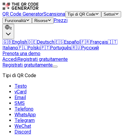
QR Code Generator
Scansiona
Tipi di QR Code
Settori
Prezzi
Funzionalità
Risorse
it
🇬🇧
English
🇩🇪
Deutsch
🇪🇸
Español
🇫🇷
Français
🇮🇹
Italiano
🇵🇱
Polski
🇵🇹
Português
🇷🇺
Русский
Prenota una demo
Accedi
Registrati gratuitamente
Registrati gratuitamente
Tipi di QR Code
Testo
vCard
Email
SMS
Telefono
WhatsApp
Telegram
WeChat
Discord