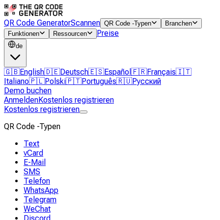
QR Code Generator
Scannen
QR Code -Typen
Branchen
Preise
Funktionen
Ressourcen
de
🇬🇧
English
🇩🇪
Deutsch
🇪🇸
Español
🇫🇷
Français
🇮🇹
Italiano
🇵🇱
Polski
🇵🇹
Português
🇷🇺
Русский
Demo buchen
Anmelden
Kostenlos registrieren
Kostenlos registrieren
QR Code -Typen
Text
vCard
E-Mail
SMS
Telefon
WhatsApp
Telegram
WeChat
Discord