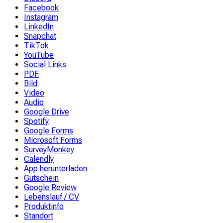
Facebook
Instagram
LinkedIn
Snapchat
TikTok
YouTube
Social Links
PDF
Bild
Video
Audio
Google Drive
Spotify
Google Forms
Microsoft Forms
SurveyMonkey
Calendly
App herunterladen
Gutschein
Google Review
Lebenslauf / CV
Produktinfo
Standort