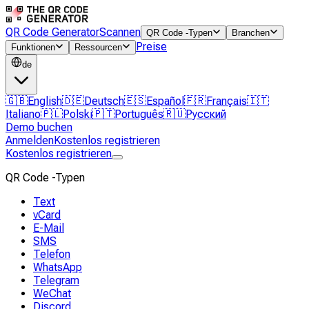
QR Code Generator
Scannen
QR Code -Typen
Branchen
Preise
Funktionen
Ressourcen
de
🇬🇧
English
🇩🇪
Deutsch
🇪🇸
Español
🇫🇷
Français
🇮🇹
Italiano
🇵🇱
Polski
🇵🇹
Português
🇷🇺
Русский
Demo buchen
Anmelden
Kostenlos registrieren
Kostenlos registrieren
QR Code -Typen
Text
vCard
E-Mail
SMS
Telefon
WhatsApp
Telegram
WeChat
Discord