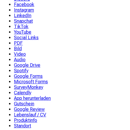
Facebook
Instagram
LinkedIn
Snapchat
TikTok
YouTube
Social Links
PDF
Bild
Video
Audio
Google Drive
Spotify
Google Forms
Microsoft Forms
SurveyMonkey
Calendly
App herunterladen
Gutschein
Google Review
Lebenslauf / CV
Produktinfo
Standort