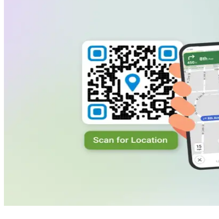
L'QR Codes e multi-URL consente di visualizzare tutte le filiali
con una sola scansione, aiutando i visitatori a trovare quella
più vicina senza alcuno sforzo.