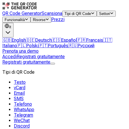
QR Code Generator
Scansiona
Tipi di QR Code
Settori
Prezzi
Funzionalità
Risorse
it
🇬🇧
English
🇩🇪
Deutsch
🇪🇸
Español
🇫🇷
Français
🇮🇹
Italiano
🇵🇱
Polski
🇵🇹
Português
🇷🇺
Русский
Prenota una demo
Accedi
Registrati gratuitamente
Registrati gratuitamente
Tipi di QR Code
Testo
vCard
Email
SMS
Telefono
WhatsApp
Telegram
WeChat
Discord