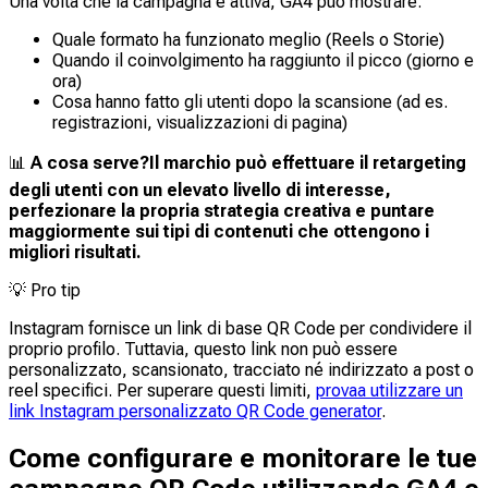
Una volta che la campagna è attiva, GA4 può mostrare:
Quale formato ha funzionato meglio (Reels o Storie)
Quando il coinvolgimento ha raggiunto il picco (giorno e
ora)
Cosa hanno fatto gli utenti dopo la scansione (ad es.
registrazioni, visualizzazioni di pagina)
📊
A cosa serve?
Il marchio può effettuare il retargeting
degli utenti con un elevato livello di interesse,
perfezionare la propria strategia creativa e puntare
maggiormente sui tipi di contenuti che ottengono i
migliori risultati.
💡
Pro tip
Instagram fornisce un link di base QR Code per condividere il
proprio profilo. Tuttavia, questo link non può essere
personalizzato, scansionato, tracciato né indirizzato a post o
reel specifici. Per superare questi limiti,
prova
a utilizzare
un
link Instagram personalizzato QR Code generator
.
Come configurare e monitorare le tue