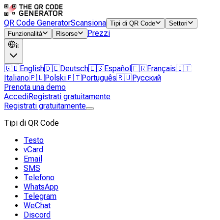
QR Code Generator
Scansiona
Tipi di QR Code
Settori
Prezzi
Funzionalità
Risorse
it
🇬🇧
English
🇩🇪
Deutsch
🇪🇸
Español
🇫🇷
Français
🇮🇹
Italiano
🇵🇱
Polski
🇵🇹
Português
🇷🇺
Русский
Prenota una demo
Accedi
Registrati gratuitamente
Registrati gratuitamente
Tipi di QR Code
Testo
vCard
Email
SMS
Telefono
WhatsApp
Telegram
WeChat
Discord