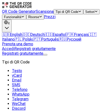
QR Code Generator
Scansiona
Tipi di QR Code
Settori
Prezzi
Funzionalità
Risorse
it
🇬🇧
English
🇩🇪
Deutsch
🇪🇸
Español
🇫🇷
Français
🇮🇹
Italiano
🇵🇱
Polski
🇵🇹
Português
🇷🇺
Русский
Prenota una demo
Accedi
Registrati gratuitamente
Registrati gratuitamente
Tipi di QR Code
Testo
vCard
Email
SMS
Telefono
WhatsApp
Telegram
WeChat
Discord