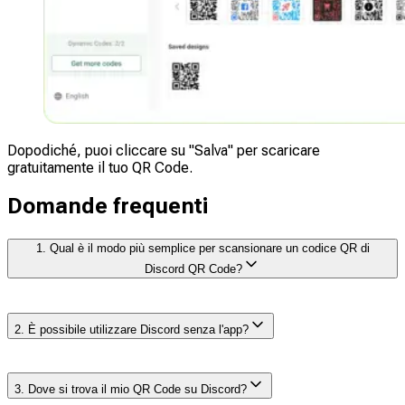
Dopodiché, puoi cliccare su "Salva" per scaricare
gratuitamente il tuo QR Code.
Domande frequenti
1. Qual è il modo più semplice per scansionare un codice QR di
Discord QR Code?
Il modo più semplice per
scansionare un codice QR di
2. È possibile utilizzare Discord senza l'app?
Discord QR code è utilizzare la fotocamera del tuo
smartphone
. Concedi l'autorizzazione all'uso della
fotocamera se richiesto, quindi punta la fotocamera del
Sì, è possibile utilizzare Discord senza scaricare l’app,
tuo telefono verso il codice QR QR code visualizzato sul
3. Dove si trova il mio QR Code su Discord?
accedendovi tramite un browser web. Visita il sito web
tuo desktop o condiviso con te. Una volta scansionato,