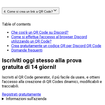
ufficiale di Discord all’indirizzo discord.com ed effettua
conferma l'azione sul tuo telefono per completare la
l’accesso utilizzando le tue credenziali. Sebbene la
Il tuo QR code di Discord si trova solitamente nella
procedura.
maggior parte delle funzionalità sia disponibile nella
4. Come si crea un link a QR Code?
pagina di accesso dell'app desktop o del sito web.
versione browser, alcune, come la funzione “push-to-
Quando apri Discord su un PC o in un browser e clicchi
talk” durante il gioco, potrebbero essere limitate
su "Accedi", apparirà un QR code accanto ai campi del
Table of contents
Per convertire un link in un codice QR ( QR code),
rispetto alle app desktop o mobili.
nome utente e della password.
utilizza un qualsiasi generatore online gratuito ( QR
Che cos’è un QR Code su Discord?
code generator ) come The QR Code Generator. Basta
Come si effettua l'accesso al browser Discord
incollare il link desiderato nel campo di immissione del
utilizzando un QR Code?
generatore, personalizzarlo se necessario (ad esempio,
Crea gratuitamente un codice QR per Discord QR Code
aggiungendo colori o loghi) e scaricare l’immagine
Domande frequenti
generata QR code.
Iscriviti oggi stesso alla prova
gratuita di 14 giorni!
Iscriviti al QR Code generator, il più facile da usare, e ottieni
l'accesso alla creazione di QR Codes dinamici,
modificabili
e
tracciabili
.
Registrati gratuitamente
Informazioni sull'azienda