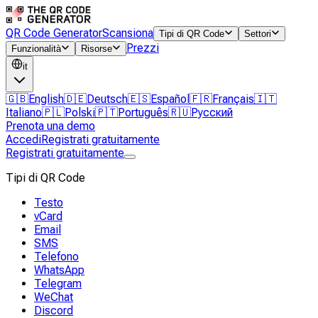
QR Code Generator
Scansiona
Tipi di QR Code
Settori
Prezzi
Funzionalità
Risorse
it
🇬🇧
English
🇩🇪
Deutsch
🇪🇸
Español
🇫🇷
Français
🇮🇹
Italiano
🇵🇱
Polski
🇵🇹
Português
🇷🇺
Русский
Prenota una demo
Accedi
Registrati gratuitamente
Registrati gratuitamente
Tipi di QR Code
Testo
vCard
Email
SMS
Telefono
WhatsApp
Telegram
WeChat
Discord