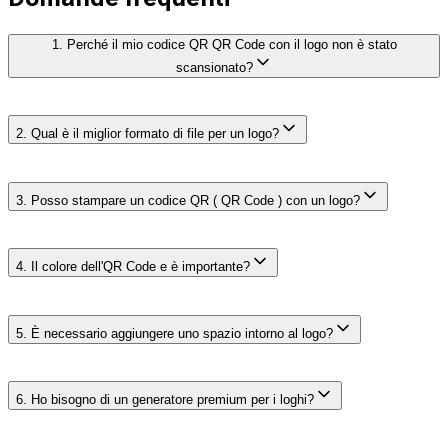
1. Perché il mio codice QR QR Code con il logo non è stato
scansionato?
È possibile che il logo abbia coperto una porzione
2. Qual è il miglior formato di file per un logo?
troppo ampia del codice o che il contrasto non sia stato
sufficiente. Utilizzare uno strumento come TQRCG per
verificare la qualità di scansione prima della
I formati PNG e SVG garantiscono una qualità nitida. Il
pubblicazione.
3. Posso stampare un codice QR ( QR Code ) con un logo?
formato JPG è utilizzabile, ma meno indicato per il
ridimensionamento.
Certamente. Assicurati solo che la risoluzione di stampa
4. Il colore dell'QR Code e è importante?
sia di 300 DPI o superiore.
Sì. Utilizzare colori ad alto contrasto per garantire la
5. È necessario aggiungere uno spazio intorno al logo?
leggibilità. Evitare combinazioni di colori chiari su
sfondo chiaro.
Sì. Lo spazio libero garantisce che il logo non
6. Ho bisogno di un generatore premium per i loghi?
interferisca con la struttura dell’ QR Code.