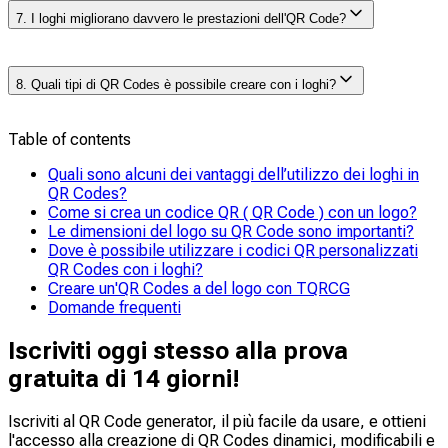
Molti strumenti gratuiti offrono il supporto per i loghi, ma
7. I loghi migliorano davvero le prestazioni dell'QR Code?
gli strumenti premium come TQRCG forniscono
funzionalità aggiuntive quali la valutazione della
scansione in tempo reale e l’ottimizzazione automatica.
Sì, se fatto nel modo giusto. Aggiungere un logo
8. Quali tipi di QR Codes è possibile creare con i loghi?
aumenta le probabilità che qualcuno si fidi e scansioni il
tuo codice. Per le piccole imprese e quelle locali, un
elemento di marca riconoscibile come un logo è spesso
Table of contents
Esistono due tipi di QR Codes in cui è possibile inserire
il fattore decisivo che determina se il codice verrà
i loghi:
scansionato o ignorato. Inoltre, aiuta a fissarlo nella
Quali sono alcuni dei vantaggi dell’utilizzo dei loghi in
a.
Statici QR Codes
: una volta creati, i contenuti sono
memoria.
QR Codes?
bloccati. Questi QR Codes sono in genere adatti per
Come si crea un codice QR ( QR Code ) con un logo?
URL permanenti o materiali stampati.
Le dimensioni del logo su QR Code sono importanti?
b.
Dinamici QR Codes
: i contenuti possono essere
Dove è possibile utilizzare i codici QR personalizzati
aggiornati in un secondo momento in base alle
QR Codes con i loghi?
esigenze. Questi QR Codes sono ideali per campagne,
Creare un'QR Codes a del logo con TQRCG
test A/B e analisi dei dati.
Domande frequenti
Iscriviti oggi stesso alla prova
gratuita di 14 giorni!
Iscriviti al QR Code generator, il più facile da usare, e ottieni
l'accesso alla creazione di QR Codes dinamici,
modificabili
e