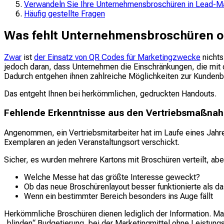
Verwandeln Sie Ihre Unternehmensbroschüren in Lead-
Häufig gestellte Fragen
Was fehlt Unternehmensbroschüren 
Zwar
ist
der Einsatz von QR Codes für Marketingzwecke
nicht
jedoch daran, dass Unternehmen die Einschränkungen, die mit d
Dadurch entgehen ihnen zahlreiche Möglichkeiten zur Kundenb
Das entgeht Ihnen bei herkömmlichen, gedruckten Handouts.
Fehlende Erkenntnisse aus den Vertriebsmaßna
Angenommen, ein Vertriebsmitarbeiter hat im Laufe eines Jah
Exemplaren an jeden Veranstaltungsort verschickt.
Sicher, es wurden mehrere Kartons mit Broschüren verteilt, abe
Welche Messe hat das größte Interesse geweckt?
Ob das neue Broschürenlayout besser funktionierte als da
Wenn ein bestimmter Bereich besonders ins Auge fällt
Herkömmliche Broschüren dienen lediglich der Information. Man 
„blinden“ Budgetierung, bei der Marketingmittel ohne Leistung