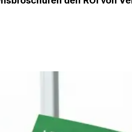
nsbroschüren den ROI von Ver