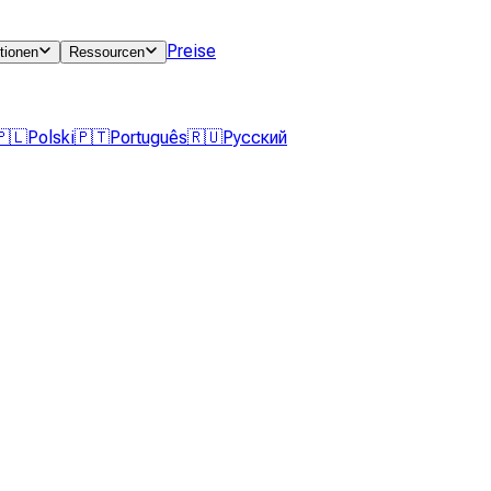
Preise
tionen
Ressourcen
🇵🇱
Polski
🇵🇹
Português
🇷🇺
Русский