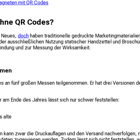
Magneten mit QR Codes
ohne QR Codes?
s Neues,
doch
haben traditionelle gedruckte Marketingmaterialien
er ausschließlichen Nutzung statischer Handzettel und Broschür
indung und zur Messung der Wirksamkeit.
hmen
res an fünf großen Messen teilgenommen. Er hat drei Versionen
r am Ende des Jahres lässt sich nur schwer feststellen:
s alte
kann zwar die Druckauflagen und den Versand nachverfolgen, nich
sdaten zugewiesen werden. Zudem lässt sich nicht feststellen, 