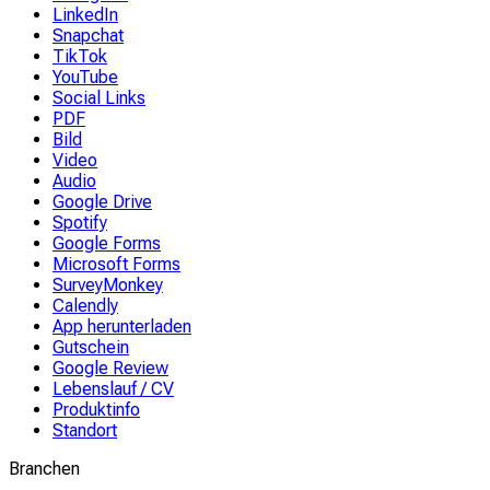
LinkedIn
Snapchat
TikTok
YouTube
Social Links
PDF
Bild
Video
Audio
Google Drive
Spotify
Google Forms
Microsoft Forms
SurveyMonkey
Calendly
App herunterladen
Gutschein
Google Review
Lebenslauf / CV
Produktinfo
Standort
Branchen