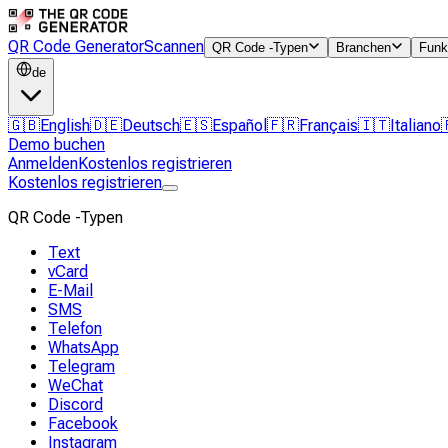
QR Code Generator
Scannen
QR Code -Typen
Branchen
Funk
de
🇬🇧
English
🇩🇪
Deutsch
🇪🇸
Español
🇫🇷
Français
🇮🇹
Italiano
Demo buchen
Anmelden
Kostenlos registrieren
Kostenlos registrieren
QR Code -Typen
Text
vCard
E-Mail
SMS
Telefon
WhatsApp
Telegram
WeChat
Discord
Facebook
Instagram