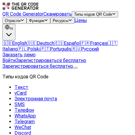
QR Code Generator
Сканировать
Типы кодов QR Code
Цены
Отрасли
Функции
Ресурсы
ru
🇬🇧
English
🇩🇪
Deutsch
🇪🇸
Español
🇫🇷
Français
🇮🇹
Italiano
🇵🇱
Polski
🇵🇹
Português
🇷🇺
Русский
Заказать демо
Войти
Зарегистрироваться бесплатно
Зарегистрироваться бесплатно
Типы кодов QR Code
Текст
vCard
Электронная почта
SMS
Телефон
WhatsApp
Telegram
WeChat
Discord