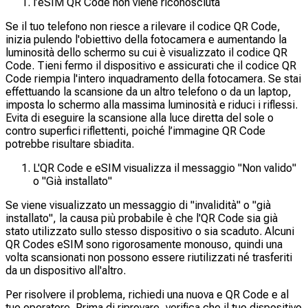
l’eSIM QR Code non viene riconosciuta
Se il tuo telefono non riesce a rilevare il codice QR Code,
inizia pulendo l'obiettivo della fotocamera e aumentando la
luminosità dello schermo su cui è visualizzato il codice QR
Code. Tieni fermo il dispositivo e assicurati che il codice QR
Code riempia l'intero inquadramento della fotocamera. Se stai
effettuando la scansione da un altro telefono o da un laptop,
imposta lo schermo alla massima luminosità e riduci i riflessi.
Evita di eseguire la scansione alla luce diretta del sole o
contro superfici riflettenti, poiché l’immagine QR Code
potrebbe risultare sbiadita.
L'QR Code e eSIM visualizza il messaggio "Non valido"
o "Già installato"
Se viene visualizzato un messaggio di "invalidità" o "già
installato", la causa più probabile è che l'QR Code sia già
stato utilizzato sullo stesso dispositivo o sia scaduto. Alcuni
QR Codes eSIM sono rigorosamente monouso, quindi una
volta scansionati non possono essere riutilizzati né trasferiti
da un dispositivo all'altro.
Per risolvere il problema, richiedi una nuova e QR Code e al
tuo operatore. Prima di riprovare, verifica che il tuo dispositivo