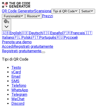
QR Code Generator
Scansiona
Tipi di QR Code
Settori
Prezzi
Funzionalità
Risorse
it
🇬🇧
English
🇩🇪
Deutsch
🇪🇸
Español
🇫🇷
Français
🇮🇹
Italiano
🇵🇱
Polski
🇵🇹
Português
🇷🇺
Русский
Prenota una demo
Accedi
Registrati gratuitamente
Registrati gratuitamente
Tipi di QR Code
Testo
vCard
Email
SMS
Telefono
WhatsApp
Telegram
WeChat
Discord