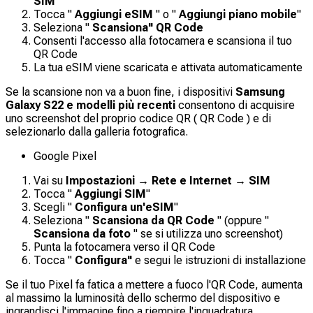
SIM
Tocca "
Aggiungi eSIM
" o "
Aggiungi piano mobile
"
Seleziona "
Scansiona" QR Code
Consenti l'accesso alla fotocamera e scansiona il tuo
QR Code
La tua eSIM viene scaricata e attivata automaticamente
Se la scansione non va a buon fine, i dispositivi
Samsung
Galaxy S22 e modelli più recenti
consentono di acquisire
uno screenshot del proprio codice QR ( QR Code ) e di
selezionarlo dalla galleria fotografica.
Google Pixel
Vai su
Impostazioni → Rete e Internet → SIM
Tocca "
Aggiungi SIM
"
Scegli "
Configura un'eSIM
"
Seleziona "
Scansiona da QR Code
" (oppure "
Scansiona da foto
" se si utilizza uno screenshot)
Punta la fotocamera verso il QR Code
Tocca "
Configura"
e segui le istruzioni di installazione
Se il tuo Pixel fa fatica a mettere a fuoco l'QR Code, aumenta
al massimo la luminosità dello schermo del dispositivo e
ingrandisci l'immagine fino a riempire l'inquadratura.