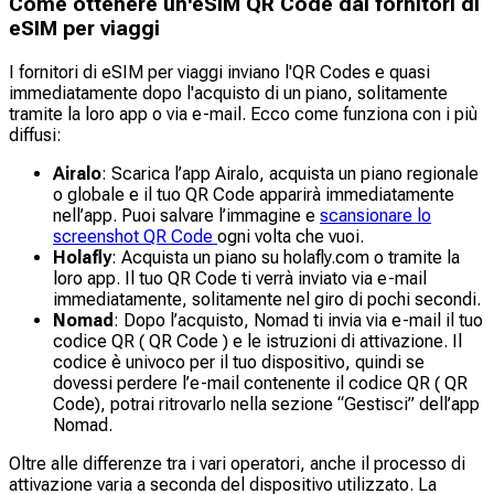
Come ottenere un'eSIM QR Code dai fornitori di
eSIM per viaggi
I fornitori di eSIM per viaggi inviano l'QR Codes e quasi
immediatamente dopo l'acquisto di un piano, solitamente
tramite la loro app o via e-mail. Ecco come funziona con i più
diffusi:
Airalo
: Scarica l’app Airalo, acquista un piano regionale
o globale e il tuo QR Code apparirà immediatamente
nell’app. Puoi salvare l’immagine e
scansionare lo
screenshot QR Code
ogni volta che vuoi.
Holafly
: Acquista un piano su holafly.com o tramite la
loro app. Il tuo QR Code ti verrà inviato via e-mail
immediatamente, solitamente nel giro di pochi secondi.
Nomad
: Dopo l’acquisto, Nomad ti invia via e-mail il tuo
codice QR ( QR Code ) e le istruzioni di attivazione. Il
codice è univoco per il tuo dispositivo, quindi se
dovessi perdere l’e-mail contenente il codice QR ( QR
Code), potrai ritrovarlo nella sezione “Gestisci” dell’app
Nomad.
Oltre alle differenze tra i vari operatori, anche il processo di
attivazione varia a seconda del dispositivo utilizzato. La