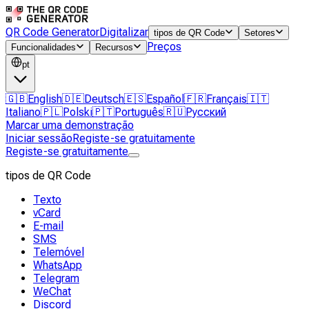
QR Code Generator
Digitalizar
tipos de QR Code
Setores
Preços
Funcionalidades
Recursos
pt
🇬🇧
English
🇩🇪
Deutsch
🇪🇸
Español
🇫🇷
Français
🇮🇹
Italiano
🇵🇱
Polski
🇵🇹
Português
🇷🇺
Русский
Marcar uma demonstração
Iniciar sessão
Registe-se gratuitamente
Registe-se gratuitamente
tipos de QR Code
Texto
vCard
E-mail
SMS
Telemóvel
WhatsApp
Telegram
WeChat
Discord