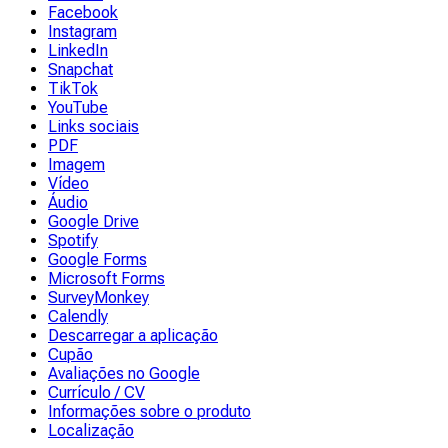
Facebook
Instagram
LinkedIn
Snapchat
TikTok
YouTube
Links sociais
PDF
Imagem
Vídeo
Áudio
Google Drive
Spotify
Google Forms
Microsoft Forms
SurveyMonkey
Calendly
Descarregar a aplicação
Cupão
Avaliações no Google
Currículo / CV
Informações sobre o produto
Localização