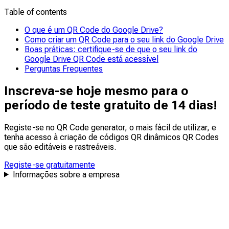
numa conta Google para aceder ao conteúdo do seu
Table of contents
Não, o Google Drive não tem um QR code generator
Drive.
integrado, mas pode integrar o QR Code Generator no
O que é um QR Code do Google Drive?
seu Google Drive através do Google Workspace
Como criar um QR Code para o seu link do Google Drive
Marketplace para gerar QR Codes diretamente a partir
Boas práticas: certifique-se de que o seu link do
do seu navegador Chrome.
Google Drive QR Code está acessível
Perguntas Frequentes
Inscreva-se hoje mesmo para o
período de teste gratuito de 14 dias!
Registe-se no QR Code generator, o mais fácil de utilizar, e
tenha acesso à criação de códigos QR dinâmicos QR Codes
que são
editáveis
e
rastreáveis
.
Registe-se gratuitamente
Informações sobre a empresa