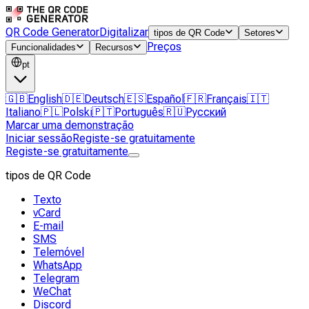
QR Code Generator
Digitalizar
tipos de QR Code
Setores
Preços
Funcionalidades
Recursos
pt
🇬🇧
English
🇩🇪
Deutsch
🇪🇸
Español
🇫🇷
Français
🇮🇹
Italiano
🇵🇱
Polski
🇵🇹
Português
🇷🇺
Русский
Marcar uma demonstração
Iniciar sessão
Registe-se gratuitamente
Registe-se gratuitamente
tipos de QR Code
Texto
vCard
E-mail
SMS
Telemóvel
WhatsApp
Telegram
WeChat
Discord