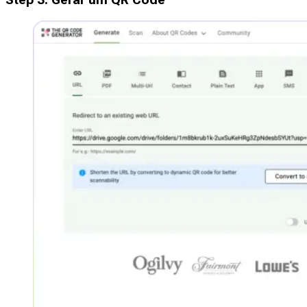
Step
3
:
Gerar um QR Code