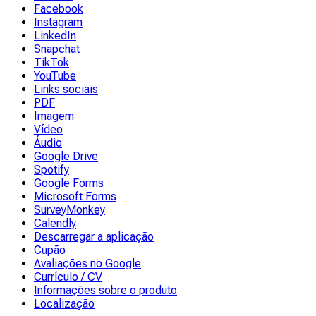
Facebook
Instagram
LinkedIn
Snapchat
TikTok
YouTube
Links sociais
PDF
Imagem
Vídeo
Áudio
Google Drive
Spotify
Google Forms
Microsoft Forms
SurveyMonkey
Calendly
Descarregar a aplicação
Cupão
Avaliações no Google
Currículo / CV
Informações sobre o produto
Localização