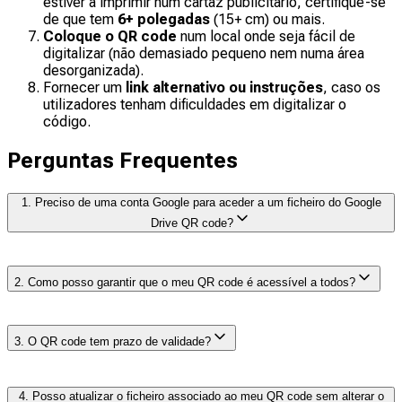
estiver a imprimir num cartaz publicitário, certifique-se
de que tem
6+ polegadas
(15+ cm) ou mais.
Coloque o QR code
num local onde seja fácil de
digitalizar (não demasiado pequeno nem numa área
desorganizada).
Fornecer um
link alternativo ou instruções
, caso os
utilizadores tenham dificuldades em digitalizar o
código.
Perguntas Frequentes
1. Preciso de uma conta Google para aceder a um ficheiro do Google
Drive QR code?
Depende das definições de partilha do ficheiro. Se
2. Como posso garantir que o meu QR code é acessível a todos?
estiver definido como «Qualquer pessoa com o link»,
não é necessário efetuar o início de sessão. Caso
contrário, os utilizadores têm de iniciar sessão.
Defina as permissões do ficheiro para «Qualquer pessoa
3. O QR code tem prazo de validade?
com o link» e escolha o nível de acesso adequado
(Visualizador, Comentador ou Editor).
Não, o QR code em si não expira, mas se alterar ou
4. Posso atualizar o ficheiro associado ao meu QR code sem alterar o