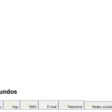
gundos
s
App
SMS
E-mail
Telemóvel
Redes sociai