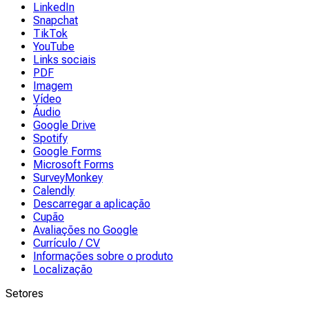
LinkedIn
Snapchat
TikTok
YouTube
Links sociais
PDF
Imagem
Vídeo
Áudio
Google Drive
Spotify
Google Forms
Microsoft Forms
SurveyMonkey
Calendly
Descarregar a aplicação
Cupão
Avaliações no Google
Currículo / CV
Informações sobre o produto
Localização
Setores