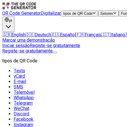
QR Code Generator
Digitalizar
tipos de QR Code
Setores
Fun
pt
🇬🇧
English
🇩🇪
Deutsch
🇪🇸
Español
🇫🇷
Français
🇮🇹
Italiano
Marcar uma demonstração
Iniciar sessão
Registe-se gratuitamente
Registe-se gratuitamente
tipos de QR Code
Texto
vCard
E-mail
SMS
Telemóvel
WhatsApp
Telegram
WeChat
Discord
Facebook
Instagram