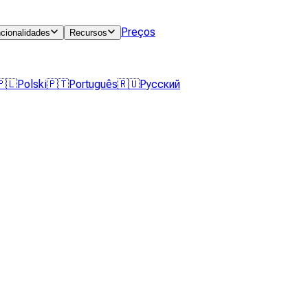
Preços
cionalidades
Recursos
🇵🇱
Polski
🇵🇹
Português
🇷🇺
Русский