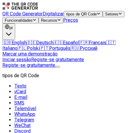
QR Code Generator
Digitalizar
tipos de QR Code
Setores
Preços
Funcionalidades
Recursos
pt
🇬🇧
English
🇩🇪
Deutsch
🇪🇸
Español
🇫🇷
Français
🇮🇹
Italiano
🇵🇱
Polski
🇵🇹
Português
🇷🇺
Русский
Marcar uma demonstração
Iniciar sessão
Registe-se gratuitamente
Registe-se gratuitamente
tipos de QR Code
Texto
vCard
E-mail
SMS
Telemóvel
WhatsApp
Telegram
WeChat
Discord