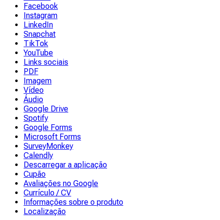
Facebook
Instagram
LinkedIn
Snapchat
TikTok
YouTube
Links sociais
PDF
Imagem
Vídeo
Áudio
Google Drive
Spotify
Google Forms
Microsoft Forms
SurveyMonkey
Calendly
Descarregar a aplicação
Cupão
Avaliações no Google
Currículo / CV
Informações sobre o produto
Localização