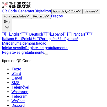
QR Code Generator
Digitalizar
tipos de QR Code
Setores
Preços
Funcionalidades
Recursos
pt
🇬🇧
English
🇩🇪
Deutsch
🇪🇸
Español
🇫🇷
Français
🇮🇹
Italiano
🇵🇱
Polski
🇵🇹
Português
🇷🇺
Русский
Marcar uma demonstração
Iniciar sessão
Registe-se gratuitamente
Registe-se gratuitamente
tipos de QR Code
Texto
vCard
E-mail
SMS
Telemóvel
WhatsApp
Telegram
WeChat
Discord