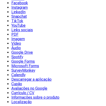
Facebook
Instagram
LinkedIn
Snapchat
TikTok
YouTube
Links sociais
PDF
Imagem
Vídeo
Áudio
Google Drive
Spotify
Google Forms
Microsoft Forms
SurveyMonkey
Calendly
Descarregar a aplicação
Cupão
Avaliações no Google
Currículo / CV
Informações sobre o produto
Localização