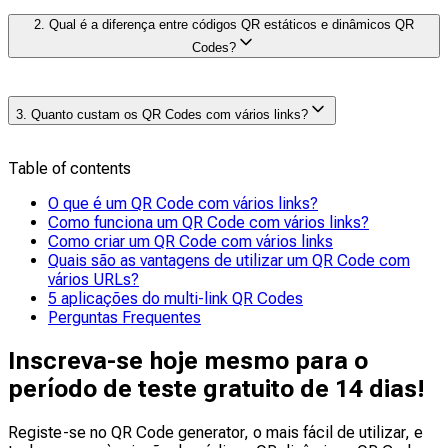
Terá de utilizar um link múltiplo ou um link dinâmico QR
2. Qual é a diferença entre códigos QR estáticos e dinâmicos QR
code generator para criar uma página de destino QR
Codes?
code que contenha vários links. O processo é simples:
escolha uma plataforma que permita páginas de destino
com links múltiplos (como The QR Code Generator),
Os códigos QR estáticos QR codes
são fixos; uma vez
adicione todos os URLs que desejar (por exemplo,
3. Quanto custam os QR Codes com vários links?
gerados, os dados neles incorporados (como um URL)
redes sociais, site, loja) e personalize a sua página de
não podem ser alterados. São gratuitos e simples, mas
destino.
têm limitações. Os códigos QR dinâmicos QR codes,
Table of contents
A criação de um QR Codes com vários links não tem
por outro lado, armazenam um URL curto que
qualquer custo. Pode gerá-los gratuitamente utilizando
redireciona os utilizadores para o seu conteúdo real, o
O que é um QR Code com vários links?
plataformas como The QR Code Generator, que oferece
que significa
que pode editar o URL de destino a
Como funciona um QR Code com vários links?
2 QR Codes dinâmicos gratuitos para sempre.
qualquer momento
, mesmo depois de imprimir o código
Como criar um QR Code com vários links
QR QR code.
Quais são as vantagens de utilizar um QR Code com
vários URLs?
5 aplicações do multi-link QR Codes
Perguntas Frequentes
Inscreva-se hoje mesmo para o
período de teste gratuito de 14 dias!
Registe-se no QR Code generator, o mais fácil de utilizar, e