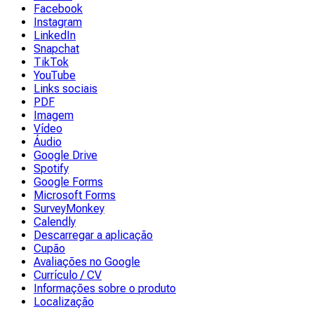
Facebook
Instagram
LinkedIn
Snapchat
TikTok
YouTube
Links sociais
PDF
Imagem
Vídeo
Áudio
Google Drive
Spotify
Google Forms
Microsoft Forms
SurveyMonkey
Calendly
Descarregar a aplicação
Cupão
Avaliações no Google
Currículo / CV
Informações sobre o produto
Localização