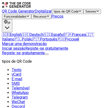
QR Code Generator
Digitalizar
tipos de QR Code
Setores
Preços
Funcionalidades
Recursos
pt
🇬🇧
English
🇩🇪
Deutsch
🇪🇸
Español
🇫🇷
Français
🇮🇹
Italiano
🇵🇱
Polski
🇵🇹
Português
🇷🇺
Русский
Marcar uma demonstração
Iniciar sessão
Registe-se gratuitamente
Registe-se gratuitamente
tipos de QR Code
Texto
vCard
E-mail
SMS
Telemóvel
WhatsApp
Telegram
WeChat
Discord