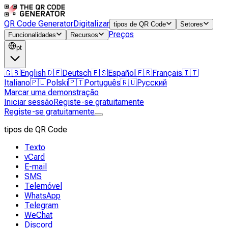
QR Code Generator
Digitalizar
tipos de QR Code
Setores
Preços
Funcionalidades
Recursos
pt
🇬🇧
English
🇩🇪
Deutsch
🇪🇸
Español
🇫🇷
Français
🇮🇹
Italiano
🇵🇱
Polski
🇵🇹
Português
🇷🇺
Русский
Marcar uma demonstração
Iniciar sessão
Registe-se gratuitamente
Registe-se gratuitamente
tipos de QR Code
Texto
vCard
E-mail
SMS
Telemóvel
WhatsApp
Telegram
WeChat
Discord