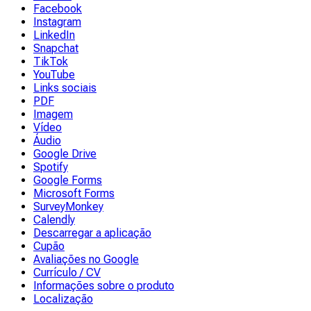
Facebook
Instagram
LinkedIn
Snapchat
TikTok
YouTube
Links sociais
PDF
Imagem
Vídeo
Áudio
Google Drive
Spotify
Google Forms
Microsoft Forms
SurveyMonkey
Calendly
Descarregar a aplicação
Cupão
Avaliações no Google
Currículo / CV
Informações sobre o produto
Localização