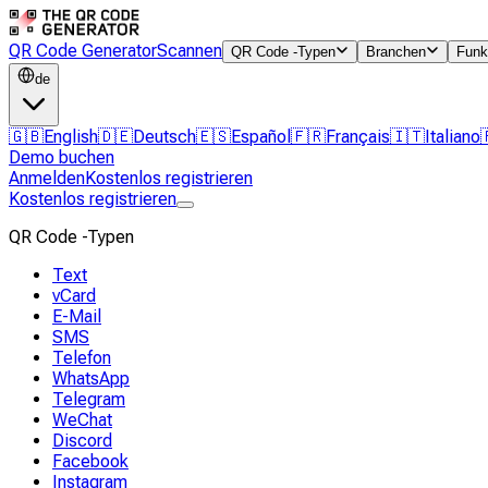
QR Code Generator
Scannen
QR Code -Typen
Branchen
Funk
de
🇬🇧
English
🇩🇪
Deutsch
🇪🇸
Español
🇫🇷
Français
🇮🇹
Italiano
Demo buchen
Anmelden
Kostenlos registrieren
Kostenlos registrieren
QR Code -Typen
Text
vCard
E-Mail
SMS
Telefon
WhatsApp
Telegram
WeChat
Discord
Facebook
Instagram