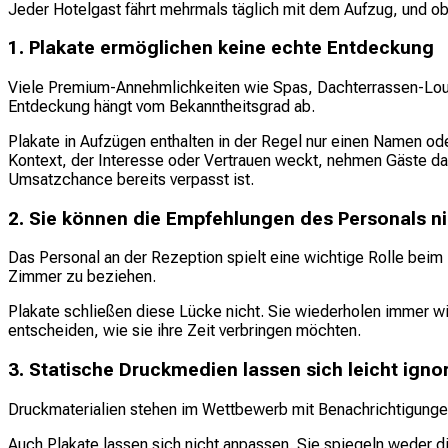
Jeder Hotelgast fährt mehrmals täglich mit dem Aufzug, und o
1. Plakate ermöglichen keine echte Entdeckung
Viele Premium-Annehmlichkeiten wie Spas, Dachterrassen-Loung
Entdeckung hängt vom Bekanntheitsgrad ab.
Plakate in Aufzügen enthalten in der Regel nur einen Namen od
Kontext, der Interesse oder Vertrauen weckt, nehmen Gäste da
Umsatzchance bereits verpasst ist.
2. Sie können die Empfehlungen des Personals ni
Das Personal an der Rezeption spielt eine wichtige Rolle beim 
Zimmer zu beziehen.
Plakate schließen diese Lücke nicht. Sie wiederholen immer w
entscheiden, wie sie ihre Zeit verbringen möchten.
3. Statische Druckmedien lassen sich leicht igno
Druckmaterialien stehen im Wettbewerb mit Benachrichtigungen
Auch Plakate lassen sich nicht anpassen. Sie spiegeln weder d