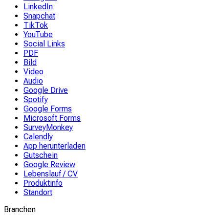
LinkedIn
Snapchat
TikTok
YouTube
Social Links
PDF
Bild
Video
Audio
Google Drive
Spotify
Google Forms
Microsoft Forms
SurveyMonkey
Calendly
App herunterladen
Gutschein
Google Review
Lebenslauf / CV
Produktinfo
Standort
Branchen