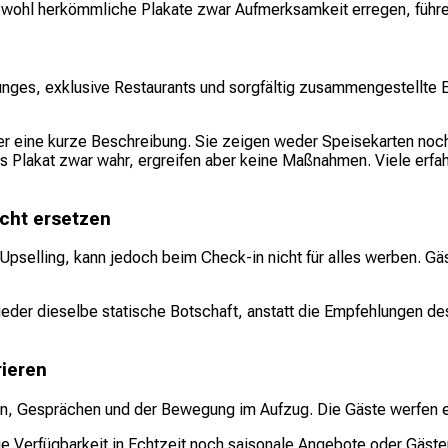
bwohl herkömmliche Plakate zwar Aufmerksamkeit erregen, führen
es, exklusive Restaurants und sorgfältig zusammengestellte Er
er eine kurze Beschreibung. Sie zeigen weder Speisekarten noch
s Plakat zwar wahr, ergreifen aber keine Maßnahmen. Viele erfa
cht ersetzen
Upselling, kann jedoch beim Check-in nicht für alles werben. Gäs
ieder dieselbe statische Botschaft, anstatt die Empfehlungen d
rieren
, Gesprächen und der Bewegung im Aufzug. Die Gäste werfen ein
ie Verfügbarkeit in Echtzeit noch saisonale Angebote oder Gäste