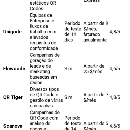
Express
estáticos QR
Codes
Equipas de
Enterprise e
Período
A partir de 9
fluxos de
de teste
$/mês,
Uniqode
trabalho com
4,8/5
de 14
faturado
elevados
dias
anualmente
requisitos de
conformidade
Campanhas de
geração de
leads e de
A partir de
Flowcode
Sim
4,6/5
marketing
25 $/mês
baseadas em
dados
Diversos tipos
de QR Code e
A partir de 7
QR Tiger
Sim
4,8/5
gestão de várias
$/mês
campanhas
Campanhas de
QR Code com
Período
análise de
de teste
A partir de 5
Scanova
4,6/5
dados e
de 14
$/mês