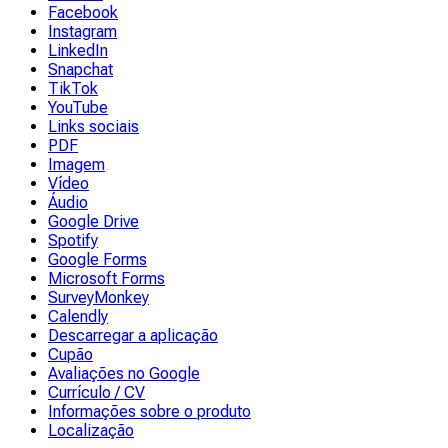
Facebook
Instagram
LinkedIn
Snapchat
TikTok
YouTube
Links sociais
PDF
Imagem
Vídeo
Áudio
Google Drive
Spotify
Google Forms
Microsoft Forms
SurveyMonkey
Calendly
Descarregar a aplicação
Cupão
Avaliações no Google
Currículo / CV
Informações sobre o produto
Localização