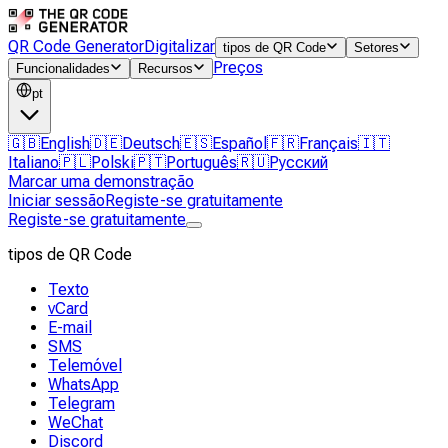
QR Code Generator
Digitalizar
tipos de QR Code
Setores
Preços
Funcionalidades
Recursos
pt
🇬🇧
English
🇩🇪
Deutsch
🇪🇸
Español
🇫🇷
Français
🇮🇹
Italiano
🇵🇱
Polski
🇵🇹
Português
🇷🇺
Русский
Marcar uma demonstração
Iniciar sessão
Registe-se gratuitamente
Registe-se gratuitamente
tipos de QR Code
Texto
vCard
E-mail
SMS
Telemóvel
WhatsApp
Telegram
WeChat
Discord