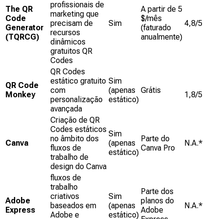
profissionais de
The QR
A partir de 5
marketing que
Code
$/mês
precisam de
Sim
4,8/5
Generator
(faturado
recursos
(TQRCG)
anualmente)
dinâmicos
gratuitos QR
Codes
QR Codes
estático gratuito
Sim
QR Code
com
(apenas
Grátis
Monkey
1,8/5
personalização
estático)
avançada
Criação de QR
Codes estáticos
Sim
no âmbito dos
Parte do
Canva
(apenas
N.A.*
fluxos de
Canva Pro
estático)
trabalho de
design do Canva
fluxos de
trabalho
Parte dos
criativos
Sim
Adobe
planos do
baseados em
(apenas
N.A.*
Express
Adobe
Adobe e
estático)