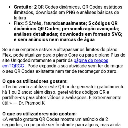
Gratuito: 2
QR Codes dinâmicos, QR Codes estáticos
ilimitados, downloads em PNG e análises básicas de
leitura
Flex:
5 $/mês
,
faturado
anualmente; 5 códigos QR
dinâmicos QR Codes; personalização avançada;
análises detalhadas; downloads em formato SVG;
e sem anúncios nem marcas de água
Se a sua empresa estiver a ultrapassar os limites do plano
Flex, pode atualizar para o plano Core ou para o plano Plus do
site Uniqodediretamente a partir da
página de preços
emTQRCG
. Pode expandir a sua atividade sem ter de migrar
o seu QR Codes existente nem ter de recomeçar do zero.
O que os utilizadores gostam:
«Tenho vindo a utilizar este QR code generator gratuitamente
há 1 ou 2 anos; além disso, gerei vários códigos QR e
partilhei-os para obter vídeos e avaliações. É extremamente
útil.»
— Dr. Pramod K
O que os utilizadores não gostam:
«A versão gratuita QR Codes mostra um anúncio de 2
segundos, o que pode ser frustrante para alguns, mas ainda