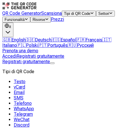
QR Code Generator
Scansiona
Tipi di QR Code
Settori
Prezzi
Funzionalità
Risorse
it
🇬🇧
English
🇩🇪
Deutsch
🇪🇸
Español
🇫🇷
Français
🇮🇹
Italiano
🇵🇱
Polski
🇵🇹
Português
🇷🇺
Русский
Prenota una demo
Accedi
Registrati gratuitamente
Registrati gratuitamente
Tipi di QR Code
Testo
vCard
Email
SMS
Telefono
WhatsApp
Telegram
WeChat
Discord