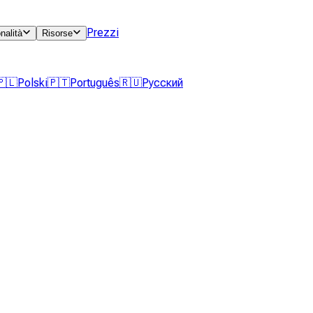
Prezzi
nalità
Risorse
🇵🇱
Polski
🇵🇹
Português
🇷🇺
Русский