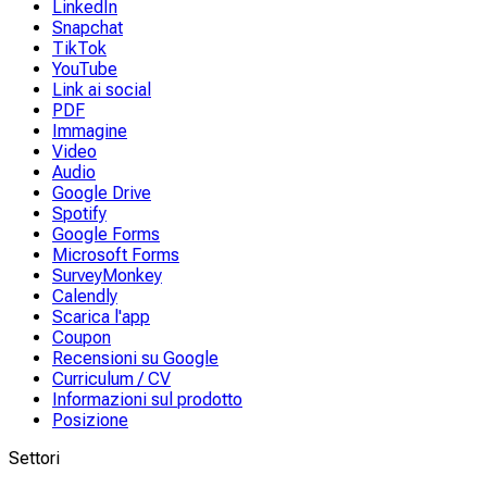
LinkedIn
Snapchat
TikTok
YouTube
Link ai social
PDF
Immagine
Video
Audio
Google Drive
Spotify
Google Forms
Microsoft Forms
SurveyMonkey
Calendly
Scarica l'app
Coupon
Recensioni su Google
Curriculum / CV
Informazioni sul prodotto
Posizione
Settori