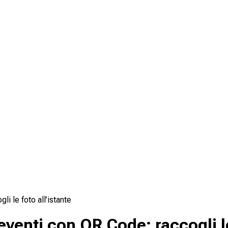
i le foto all’istante
eventi con QR Code: raccogli le