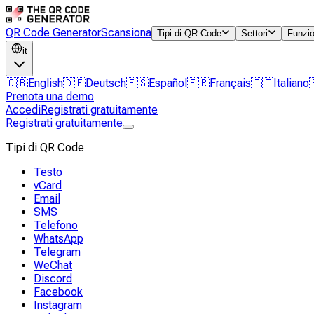
QR Code Generator
Scansiona
Tipi di QR Code
Settori
Funzio
it
🇬🇧
English
🇩🇪
Deutsch
🇪🇸
Español
🇫🇷
Français
🇮🇹
Italiano
Prenota una demo
Accedi
Registrati gratuitamente
Registrati gratuitamente
Tipi di QR Code
Testo
vCard
Email
SMS
Telefono
WhatsApp
Telegram
WeChat
Discord
Facebook
Instagram