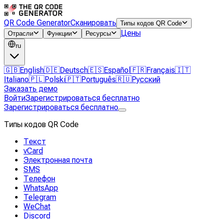
QR Code Generator
Сканировать
Типы кодов QR Code
Цены
Отрасли
Функции
Ресурсы
ru
🇬🇧
English
🇩🇪
Deutsch
🇪🇸
Español
🇫🇷
Français
🇮🇹
Italiano
🇵🇱
Polski
🇵🇹
Português
🇷🇺
Русский
Заказать демо
Войти
Зарегистрироваться бесплатно
Зарегистрироваться бесплатно
Типы кодов QR Code
Текст
vCard
Электронная почта
SMS
Телефон
WhatsApp
Telegram
WeChat
Discord