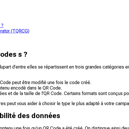
 ?
erator (TQRCG)
Codes s ?
upart d’entre elles se répartissent en trois grandes catégories en 
R Code peut être modifié une fois le code créé.
ontenu encodé dans le QR Code.
es et de la taille de l'QR Code. Certains formats sont conçus pou
s peut vous aider à choisir le type le plus adapté à votre cam
ibilité des données
 contenu une fois qu'un QR Code a été créé. On distingue ainsi de