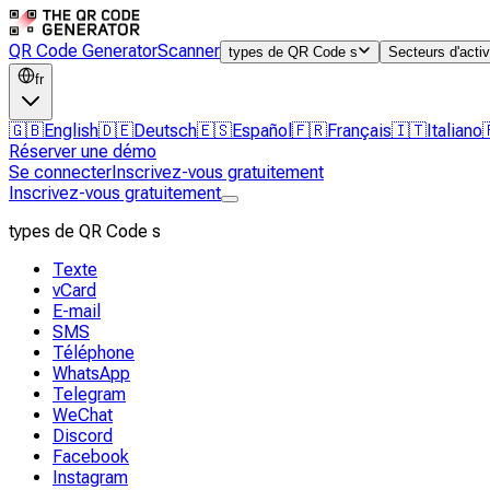
QR Code Generator
Scanner
types de QR Code s
Secteurs d'activ
fr
🇬🇧
English
🇩🇪
Deutsch
🇪🇸
Español
🇫🇷
Français
🇮🇹
Italiano
Réserver une démo
Se connecter
Inscrivez-vous gratuitement
Inscrivez-vous gratuitement
types de QR Code s
Texte
vCard
E-mail
SMS
Téléphone
WhatsApp
Telegram
WeChat
Discord
Facebook
Instagram