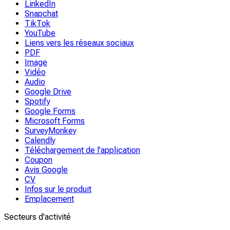
LinkedIn
Snapchat
TikTok
YouTube
Liens vers les réseaux sociaux
PDF
Image
Vidéo
Audio
Google Drive
Spotify
Google Forms
Microsoft Forms
SurveyMonkey
Calendly
Téléchargement de l'application
Coupon
Avis Google
CV
Infos sur le produit
Emplacement
Secteurs d'activité