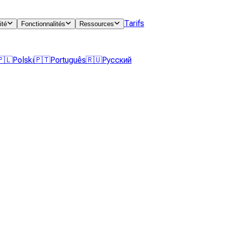
Tarifs
ité
Fonctionnalités
Ressources
🇵🇱
Polski
🇵🇹
Português
🇷🇺
Русский