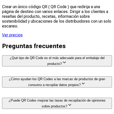
Crear un único código QR ( QR Code ) que redirija a una
página de destino con varios enlaces. Dirigir a los clientes a
reseñas del producto, recetas, información sobre
sostenibilidad y ubicaciones de los distribuidores con un solo
escaneo.
Ver precios
Preguntas frecuentes
¿Qué tipo de QR Code es el más adecuado para el embalaje del
producto?
Los códigos QR dinámicos QR Codes
son ideales para
¿Cómo ayudan los QR Codes a las marcas de productos de gran
los envases de productos de gran consumo, ya que
consumo a recopilar datos propios?
permiten actualizar la URL de destino en cualquier
momento sin necesidad de reimprimir los envases. Esto
permite llevar a cabo campañas de temporada o
QR Codes Permite a las marcas conectar directamente
¿Puede QR Codes mejorar las tasas de recopilación de opiniones
modificar las ofertas mientras los productos ya se
con los clientes, sin depender de los minoristas.
encuentran en las estanterías de las tiendas.
sobre productos?
Realiza un seguimiento de los patrones de interacción,
recopila direcciones de correo electrónico para