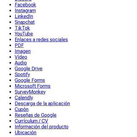
Facebook
Instagram
LinkedIn
Snapchat
TikTok
YouTube
Enlaces a redes sociales
PDF
Imagen
Vídeo
Audio
Google Drive
Spotify
Google Forms
Microsoft Forms
SurveyMonkey
Calendly
Descarga de la aplicación
Cupón
Reseñas de Google
Currículum / CV
Información del producto
Ubicación