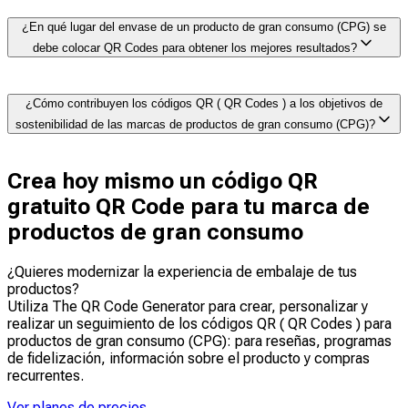
programas de fidelización y crea tu propia base de
Sí. Los enlaces QR Codes en el embalaje facilitan a los
¿En qué lugar del envase de un producto de gran consumo (CPG) se
datos de clientes sin depender de cookies de terceros
clientes dejar opiniones cuando la experiencia con el
ni de los datos de los minoristas.
debe colocar QR Codes para obtener los mejores resultados?
producto aún está fresca. Este momento permite
recabar comentarios más auténticos y aumenta el
volumen de opiniones en comparación con los correos
Colocar QR Codes en la parte trasera o en el lateral, a la
¿Cómo contribuyen los códigos QR ( QR Codes ) a los objetivos de
electrónicos de seguimiento, que los clientes suelen
altura de la vista, donde los clientes buscan de forma
ignorar.
sostenibilidad de las marcas de productos de gran consumo (CPG)?
natural la información del producto. Asegurarse de que
tenga un tamaño mínimo de 0,8 × 0,8 pulgadas (2 × 2
cm), un alto contraste con el fondo y un texto de
QR Codes Reducir la necesidad de materiales de
Crea hoy mismo un código QR
llamada a la acción (CTA) claro, como «Escanea para
embalaje superfluos al facilitar información detallada en
ver recetas».
gratuito QR Code para tu marca de
formato digital. Aportan transparencia sobre el origen de
los materiales y las instrucciones de reciclaje. Los
productos de gran consumo
códigos QR dinámicos QR Codes también reducen los
residuos al permitir que las marcas actualicen el
¿Quieres modernizar la experiencia de embalaje de tus
contenido sin necesidad de reimprimir el embalaje para
productos?
nuevas campañas.
Utiliza The QR Code Generator para crear, personalizar y
realizar un seguimiento de los códigos QR ( QR Codes ) para
productos de gran consumo (CPG): para reseñas, programas
de fidelización, información sobre el producto y compras
recurrentes.
Ver planes de precios