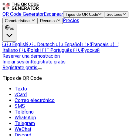
QR Code Generator
Escanear
Tipos de QR Code
Sectores
Precios
Características
Recursos
es
🇬🇧
English
🇩🇪
Deutsch
🇪🇸
Español
🇫🇷
Français
🇮🇹
Italiano
🇵🇱
Polski
🇵🇹
Português
🇷🇺
Русский
Reservar una demostración
Iniciar sesión
Regístrate gratis
Regístrate gratis
Tipos de QR Code
Texto
vCard
Correo electrónico
SMS
Teléfono
WhatsApp
Telegram
WeChat
Discord