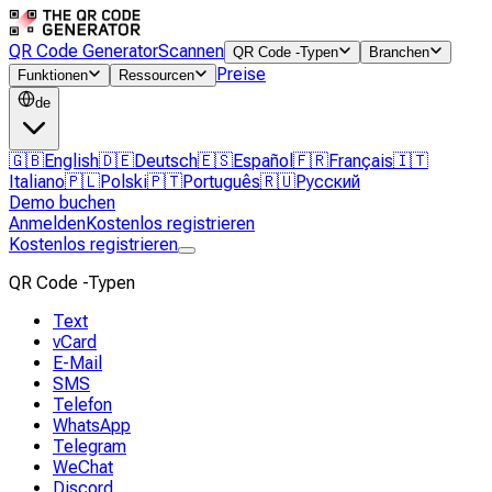
QR Code Generator
Scannen
QR Code -Typen
Branchen
Preise
Funktionen
Ressourcen
de
🇬🇧
English
🇩🇪
Deutsch
🇪🇸
Español
🇫🇷
Français
🇮🇹
Italiano
🇵🇱
Polski
🇵🇹
Português
🇷🇺
Русский
Demo buchen
Anmelden
Kostenlos registrieren
Kostenlos registrieren
QR Code -Typen
Text
vCard
E-Mail
SMS
Telefon
WhatsApp
Telegram
WeChat
Discord