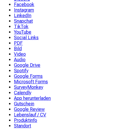
Facebook
Instagram
LinkedIn
Snapchat
TikTok
YouTube
Social Links
PDF
Bild
Video
Audio
Google Drive
Spotify
Google Forms
Microsoft Forms
SurveyMonkey
Calendly
App herunterladen
Gutschein
Google Review
Lebenslauf / CV
Produktinfo
Standort