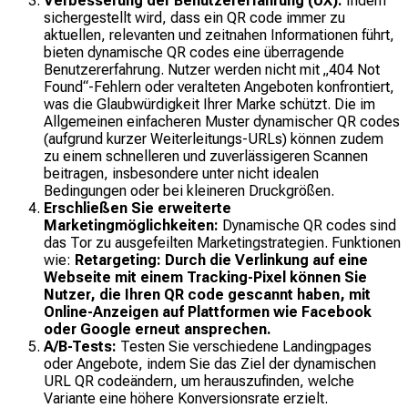
Verbesserung der Benutzererfahrung (UX):
Indem
sichergestellt wird, dass ein QR code immer zu
aktuellen, relevanten und zeitnahen Informationen führt,
bieten dynamische QR codes eine überragende
Benutzererfahrung. Nutzer werden nicht mit „404 Not
Found“-Fehlern oder veralteten Angeboten konfrontiert,
was die Glaubwürdigkeit Ihrer Marke schützt. Die im
Allgemeinen einfacheren Muster dynamischer QR codes
(aufgrund kurzer Weiterleitungs-URLs) können zudem
zu einem schnelleren und zuverlässigeren Scannen
beitragen, insbesondere unter nicht idealen
Bedingungen oder bei kleineren Druckgrößen.
Erschließen Sie erweiterte
Marketingmöglichkeiten:
Dynamische QR codes sind
das Tor zu ausgefeilten Marketingstrategien. Funktionen
wie:
Retargeting:
Durch die Verlinkung auf eine
Webseite mit einem Tracking-Pixel können Sie
Nutzer, die Ihren QR code gescannt haben, mit
Online-Anzeigen auf Plattformen wie Facebook
oder Google erneut ansprechen.
A/B-Tests:
Testen Sie verschiedene Landingpages
oder Angebote, indem Sie das Ziel der dynamischen
URL QR codeändern, um herauszufinden, welche
Variante eine höhere Konversionsrate erzielt.