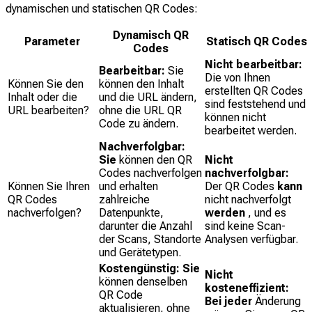
dynamischen und statischen QR Codes:
Dynamisch QR
Parameter
Statisch QR Codes
Codes
Nicht bearbeitbar:
Bearbeitbar:
Sie
Die von Ihnen
Können Sie den
können den Inhalt
erstellten QR Codes
Inhalt oder die
und die URL ändern,
sind feststehend und
URL bearbeiten?
ohne die URL QR
können nicht
Code zu ändern.
bearbeitet werden.
Nachverfolgbar:
Sie
können den QR
Nicht
Codes nachverfolgen
nachverfolgbar:
Können Sie Ihren
und erhalten
Der QR Codes
kann
QR Codes
zahlreiche
nicht nachverfolgt
nachverfolgen?
Datenpunkte,
werden
, und es
darunter die Anzahl
sind keine Scan-
der Scans, Standorte
Analysen verfügbar.
und Gerätetypen.
Kostengünstig: Sie
Nicht
können denselben
kosteneffizient:
QR Code
Bei jeder
Änderung
aktualisieren, ohne