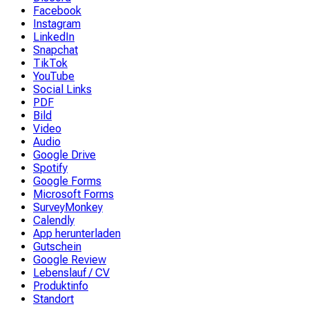
Facebook
Instagram
LinkedIn
Snapchat
TikTok
YouTube
Social Links
PDF
Bild
Video
Audio
Google Drive
Spotify
Google Forms
Microsoft Forms
SurveyMonkey
Calendly
App herunterladen
Gutschein
Google Review
Lebenslauf / CV
Produktinfo
Standort