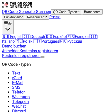
QR Code Generator
Scannen
QR Code -Typen
Branchen
Preise
Funktionen
Ressourcen
de
🇬🇧
English
🇩🇪
Deutsch
🇪🇸
Español
🇫🇷
Français
🇮🇹
Italiano
🇵🇱
Polski
🇵🇹
Português
🇷🇺
Русский
Demo buchen
Anmelden
Kostenlos registrieren
Kostenlos registrieren
QR Code -Typen
Text
vCard
E-Mail
SMS
Telefon
WhatsApp
Telegram
WeChat
Discord