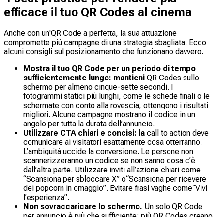
efficace il tuo QR Codes al cinema
Anche con un'QR Code a perfetta, la sua attuazione
compromette più campagne di una strategia sbagliata. Ecco
alcuni consigli sul posizionamento che funzionano davvero.
Mostra il tuo QR Code per un periodo di tempo
sufficientemente lungo: mantieni
QR Codes sullo
schermo per almeno cinque-sette secondi. I
fotogrammi statici più lunghi, come le schede finali o le
schermate con conto alla rovescia, ottengono i risultati
migliori. Alcune campagne mostrano il codice in un
angolo per tutta la durata dell’annuncio.
Utilizzare CTA chiari e concisi: la
call to action deve
comunicare ai visitatori esattamente cosa otterranno.
L’ambiguità uccide la conversione. Le persone non
scannerizzeranno un codice se non sanno cosa c’è
dall’altra parte. Utilizzare inviti all’azione chiari come
“Scansiona per sbloccare X”
o
“Scansiona per ricevere
dei popcorn in omaggio”.
Evitare frasi vaghe come
“Vivi
l’esperienza”.
Non sovraccaricare lo schermo.
Un solo QR Code
per annuncio è più che sufficiente; più QR Codes creano