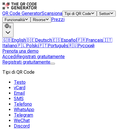
QR Code Generator
Scansiona
Tipi di QR Code
Settori
Prezzi
Funzionalità
Risorse
it
🇬🇧
English
🇩🇪
Deutsch
🇪🇸
Español
🇫🇷
Français
🇮🇹
Italiano
🇵🇱
Polski
🇵🇹
Português
🇷🇺
Русский
Prenota una demo
Accedi
Registrati gratuitamente
Registrati gratuitamente
Tipi di QR Code
Testo
vCard
Email
SMS
Telefono
WhatsApp
Telegram
WeChat
Discord