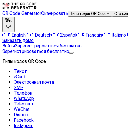
QR Code Generator
Сканировать
Типы кодов QR Code
Отрасл
ru
🇬🇧
English
🇩🇪
Deutsch
🇪🇸
Español
🇫🇷
Français
🇮🇹
Italiano
Заказать демо
Войти
Зарегистрироваться бесплатно
Зарегистрироваться бесплатно
Типы кодов QR Code
Текст
vCard
Электронная почта
SMS
Телефон
WhatsApp
Telegram
WeChat
Discord
Facebook
Instagram