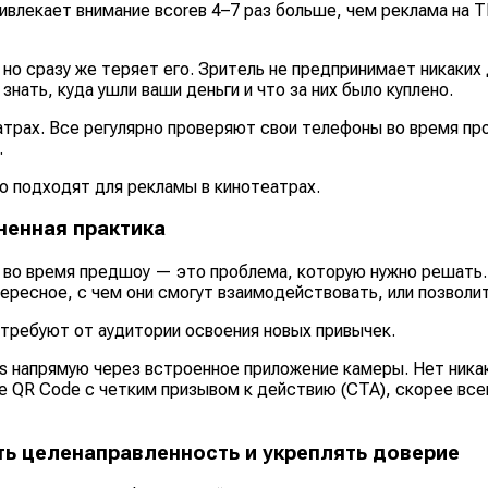
ивлекает внимание вcoreв 4–7 раз больше, чем реклама на Т
 но сразу же теряет его. Зритель не предпринимает никаких
нать, куда ушли ваши деньги и что за них было куплено.
трах. Все регулярно проверяют свои телефоны во время пр
.
о подходят для рекламы в кинотеатрах.
ненная практика
 во время предшоу — это проблема, которую нужно решать. 
ересное, с чем они смогут взаимодействовать, или позволите
 требуют от аудитории освоения новых привычек.
 напрямую через встроенное приложение камеры. Нет никак
е QR Code с четким призывом к действию (CTA), скорее все
ть целенаправленность и укреплять доверие