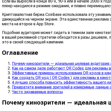
Если вы выросли в конце 80-х, 90-х или в начале 2000-х г
плеер находился в режиме ожидания, и плавно перемещался
Криптовалютная биржа Coinbase использовала эту узнавае
движущийся на черном экране. Эта единственная реклама з
места на второе в App Store.
Подобная аудитория может сидеть в темном зале кинотеатр
в вашей рекламной стратегии обходится в разы дешевле, 
это в своей следующей кампании.
Оглавление
Почему кинозрители — идеальная целевая аудитория 
Как на самом деле работают QR Codes для рекламы в
Эффективные примеры использования QR-кодов в ки
Как создать QR-код ( QR Codes ) для рекламы в кино
4 лучших способа повысить эффективность вашего к
Превратите внимание зрителей в измеримые данные
Часто задаваемые вопросы
Почему кинозрители — идеальная ц