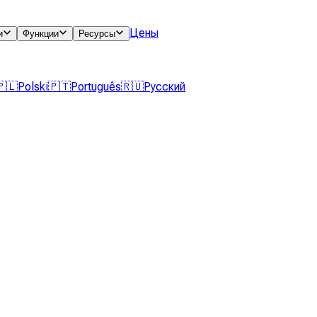
Цены
и
Функции
Ресурсы
🇵🇱
Polski
🇵🇹
Português
🇷🇺
Русский