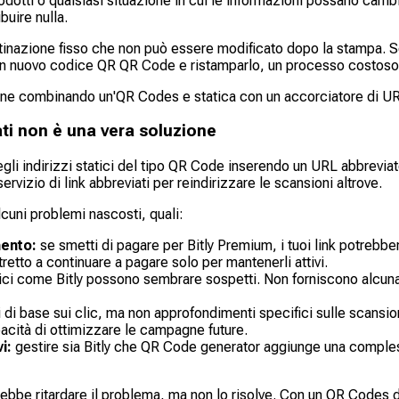
dotti o qualsiasi situazione in cui le informazioni possano cambi
buire nulla.
tinazione fisso che non può essere modificato dopo la stampa. Se
re un nuovo codice QR QR Code e ristamparlo, un processo costo
ione combinando un'QR Codes e statica con un accorciatore di UR
ati non è una vera soluzione
gli indirizzi statici del tipo QR Code inserendo un URL abbreviato 
vizio di link abbreviati per reindirizzare le scansioni altrove.
uni problemi nascosti, quali:
mento:
se smetti di pagare per Bitly Premium, i tuoi link potrebbe
tretto a continuare a pagare solo per mantenerli attivi.
rici come Bitly possono sembrare sospetti. Non forniscono alcuna
i di base sui clic, ma non approfondimenti specifici sulle scansio
pacità di ottimizzare le campagne future.
i:
gestire sia Bitly che QR Code generator aggiunge una complessi
trebbe ritardare il problema, ma non lo risolve. Con un QR Codes 