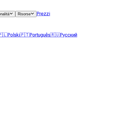
Prezzi
nalità
Risorse
🇵🇱
Polski
🇵🇹
Português
🇷🇺
Русский