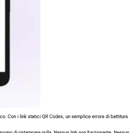
co. Con i link statici QR Codes, un semplice errore di battitura
sogno di ristampare nulla. Nessun link non funzionante. Nessun