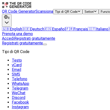
QR Code Generator
Scansiona
Tipi di QR Code
Settori
Funzio
it
🇬🇧
English
🇩🇪
Deutsch
🇪🇸
Español
🇫🇷
Français
🇮🇹
Italiano
Prenota una demo
Accedi
Registrati gratuitamente
Registrati gratuitamente
Tipi di QR Code
Testo
vCard
Email
SMS
Telefono
WhatsApp
Telegram
WeChat
Discord
Facebook
Instagram