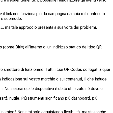
are frequentemente. È possibile reindirizzare gli utenti verso
 il link non funziona più, la campagna cambia o il contenuto
so e scomodo.
L, ma tale approccio presenta a sua volta dei problemi.
(come Bitly) all’interno di un indirizzo statico del tipo QR
ro smettere di funzionare. Tutti i tuoi QR Codes collegati a quei
 indicazione sul vostro marchio o sui contenuti, il che induce
ni. Non saprai quale dispositivo è stato utilizzato né dove o
tà inutile. Più strumenti significano più dashboard, più
dinamico? Non stai solo acquistando flexibilità, ma stai anche