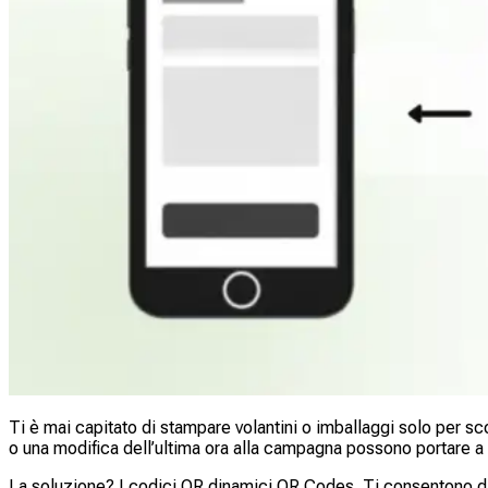
Ti è mai capitato di stampare volantini o imballaggi solo per sc
o una modifica dell’ultima ora alla campagna possono portare a l
La soluzione? I codici QR dinamici QR Codes. Ti consentono di