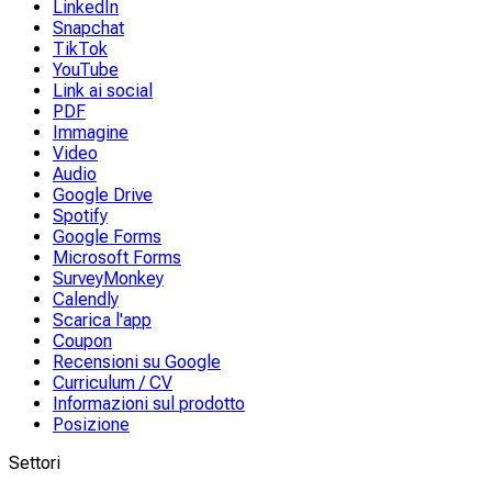
LinkedIn
Snapchat
TikTok
YouTube
Link ai social
PDF
Immagine
Video
Audio
Google Drive
Spotify
Google Forms
Microsoft Forms
SurveyMonkey
Calendly
Scarica l'app
Coupon
Recensioni su Google
Curriculum / CV
Informazioni sul prodotto
Posizione
Settori