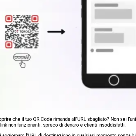
oprire che il tuo QR Code rimanda all’URL sbagliato? Non sei l’uni
ink non funzionanti, spreco di denaro e clienti insoddisfatti.
 aggiornare l’URL di destinazione in qualsiasi momento senza bi