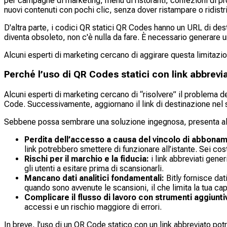
per campagne di marketing, menu di ristoranti, confezioni di pro
nuovi contenuti con pochi clic, senza dover ristampare o ridistri
D'altra parte, i codici QR statici QR Codes hanno un URL di des
diventa obsoleto, non c'è nulla da fare. È necessario genera
Alcuni esperti di marketing cercano di aggirare questa limitaz
Perché l’uso di QR Codes statici con link abbrevi
Alcuni esperti di marketing cercano di “risolvere” il problema de
Code. Successivamente, aggiornano il link di destinazione nel ser
Sebbene possa sembrare una soluzione ingegnosa, presenta alc
Perdita dell’accesso a causa del vincolo di abbona
link potrebbero smettere di funzionare all’istante. Sei cos
Rischi per il marchio e la fiducia:
i link abbreviati gene
gli utenti a esitare prima di scansionarli.
Mancano dati analitici fondamentali:
Bitly fornisce dat
quando sono avvenute le scansioni, il che limita la tua ca
Complicare il flusso di lavoro con strumenti aggiuntiv
accessi e un rischio maggiore di errori.
In breve, l’uso di un QR Code statico con un link abbreviato po