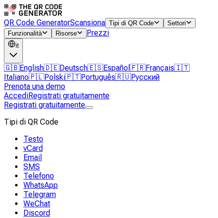
QR Code Generator
Scansiona
Tipi di QR Code
Settori
Prezzi
Funzionalità
Risorse
it
🇬🇧
English
🇩🇪
Deutsch
🇪🇸
Español
🇫🇷
Français
🇮🇹
Italiano
🇵🇱
Polski
🇵🇹
Português
🇷🇺
Русский
Prenota una demo
Accedi
Registrati gratuitamente
Registrati gratuitamente
Tipi di QR Code
Testo
vCard
Email
SMS
Telefono
WhatsApp
Telegram
WeChat
Discord