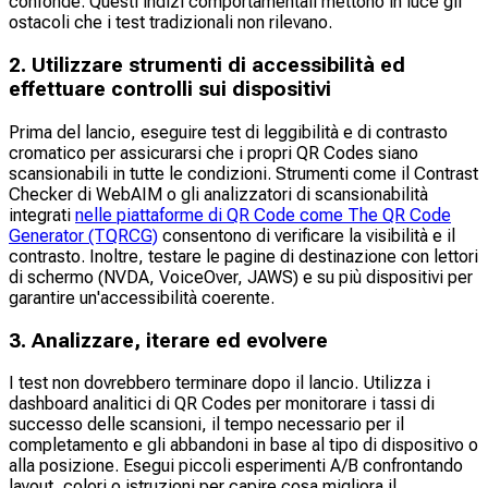
confonde. Questi indizi comportamentali mettono in luce gli
ostacoli che i test tradizionali non rilevano.​
2. Utilizzare strumenti di accessibilità ed
effettuare controlli sui dispositivi
Prima del lancio, eseguire test di leggibilità e di contrasto
cromatico per assicurarsi che i propri QR Codes siano
scansionabili in tutte le condizioni. Strumenti come il Contrast
Checker di WebAIM o gli analizzatori di scansionabilità
integrati
nelle piattaforme di QR Code come The QR Code
Generator (TQRCG)
consentono di verificare la visibilità e il
contrasto. Inoltre, testare le pagine di destinazione con lettori
di schermo (NVDA, VoiceOver, JAWS) e su più dispositivi per
garantire un'accessibilità coerente.​
3. Analizzare, iterare ed evolvere
I test non dovrebbero terminare dopo il lancio. Utilizza i
dashboard analitici di QR Codes per monitorare i tassi di
successo delle scansioni, il tempo necessario per il
completamento e gli abbandoni in base al tipo di dispositivo o
alla posizione. Esegui piccoli esperimenti A/B confrontando
layout, colori o istruzioni per capire cosa migliora il