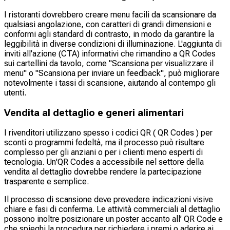
I ristoranti dovrebbero creare menu facili da scansionare da
qualsiasi angolazione, con caratteri di grandi dimensioni e
conformi agli standard di contrasto, in modo da garantire la
leggibilità in diverse condizioni di illuminazione. L'aggiunta di
inviti all'azione (CTA) informativi che rimandino a QR Codes
sui cartellini da tavolo, come "Scansiona per visualizzare il
menu" o "Scansiona per inviare un feedback", può migliorare
notevolmente i tassi di scansione, aiutando al contempo gli
utenti.
Vendita al dettaglio e generi alimentari
I rivenditori utilizzano spesso i codici QR ( QR Codes ) per
sconti o programmi fedeltà, ma il processo può risultare
complesso per gli anziani o per i clienti meno esperti di
tecnologia. Un'QR Codes a accessibile nel settore della
vendita al dettaglio dovrebbe rendere la partecipazione
trasparente e semplice.
Il processo di scansione deve prevedere indicazioni visive
chiare e fasi di conferma. Le attività commerciali al dettaglio
possono inoltre posizionare un poster accanto all’ QR Code e
che spieghi la procedura per richiedere i premi o aderire ai