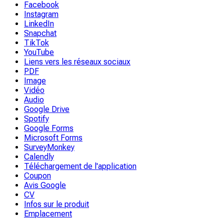
Facebook
Instagram
LinkedIn
Snapchat
TikTok
YouTube
Liens vers les réseaux sociaux
PDF
Image
Vidéo
Audio
Google Drive
Spotify
Google Forms
Microsoft Forms
SurveyMonkey
Calendly
Téléchargement de l'application
Coupon
Avis Google
CV
Infos sur le produit
Emplacement