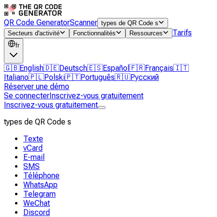
QR Code Generator
Scanner
types de QR Code s
Tarifs
Secteurs d'activité
Fonctionnalités
Ressources
fr
🇬🇧
English
🇩🇪
Deutsch
🇪🇸
Español
🇫🇷
Français
🇮🇹
Italiano
🇵🇱
Polski
🇵🇹
Português
🇷🇺
Русский
Réserver une démo
Se connecter
Inscrivez-vous gratuitement
Inscrivez-vous gratuitement
types de QR Code s
Texte
vCard
E-mail
SMS
Téléphone
WhatsApp
Telegram
WeChat
Discord