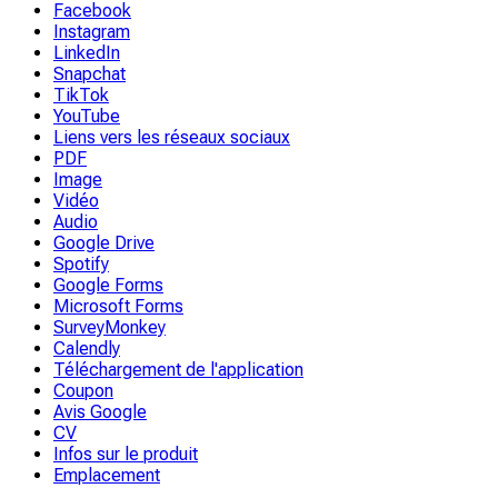
Facebook
Instagram
LinkedIn
Snapchat
TikTok
YouTube
Liens vers les réseaux sociaux
PDF
Image
Vidéo
Audio
Google Drive
Spotify
Google Forms
Microsoft Forms
SurveyMonkey
Calendly
Téléchargement de l'application
Coupon
Avis Google
CV
Infos sur le produit
Emplacement