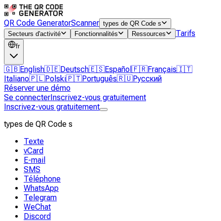
QR Code Generator
Scanner
types de QR Code s
Tarifs
Secteurs d'activité
Fonctionnalités
Ressources
fr
🇬🇧
English
🇩🇪
Deutsch
🇪🇸
Español
🇫🇷
Français
🇮🇹
Italiano
🇵🇱
Polski
🇵🇹
Português
🇷🇺
Русский
Réserver une démo
Se connecter
Inscrivez-vous gratuitement
Inscrivez-vous gratuitement
types de QR Code s
Texte
vCard
E-mail
SMS
Téléphone
WhatsApp
Telegram
WeChat
Discord