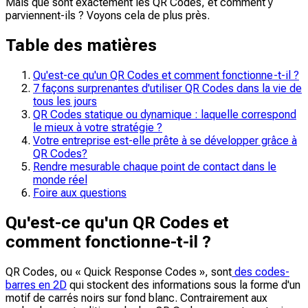
Mais que sont exactement les QR Codes, et comment y
parviennent-ils ? Voyons cela de plus près.
Table des matières
Qu'est-ce qu'un QR Codes et comment fonctionne-t-il ?
7 façons surprenantes d'utiliser QR Codes dans la vie de
tous les jours
QR Codes statique ou dynamique : laquelle correspond
le mieux à votre stratégie ?
Votre entreprise est-elle prête à se développer grâce à
QR Codes?
Rendre mesurable chaque point de contact dans le
monde réel
Foire aux questions
Qu'est-ce qu'un QR Codes et
comment fonctionne-t-il ?
QR Codes, ou « Quick Response Codes », sont
des codes-
barres en 2D
qui stockent des informations sous la forme d'un
motif de carrés noirs sur fond blanc. Contrairement aux